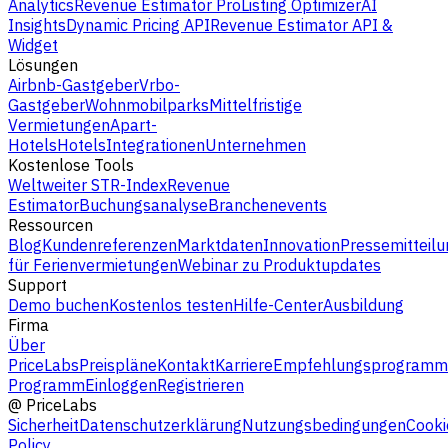
Analytics
Revenue Estimator Pro
Listing Optimizer
AI
Insights
Dynamic Pricing API
Revenue Estimator API &
Widget
Lösungen
Airbnb-Gastgeber
Vrbo-
Gastgeber
Wohnmobilparks
Mittelfristige
Vermietungen
Apart-
Hotels
Hotels
Integrationen
Unternehmen
Kostenlose Tools
Weltweiter STR-Index
Revenue
Estimator
Buchungsanalyse
Branchenevents
Ressourcen
Blog
Kundenreferenzen
Marktdaten
Innovation
Pressemitteilu
für Ferienvermietungen
Webinar zu Produktupdates
Support
Demo buchen
Kostenlos testen
Hilfe-Center
Ausbildung
Firma
Über
PriceLabs
Preispläne
Kontakt
Karriere
Empfehlungsprogramm
Programm
Einloggen
Registrieren
@
PriceLabs
Sicherheit
Datenschutzerklärung
Nutzungsbedingungen
Cooki
Policy