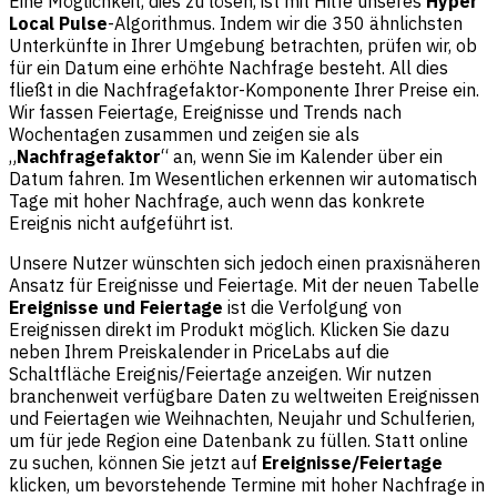
Eine Möglichkeit, dies zu lösen, ist mit Hilfe unseres
Hyper
Local Pulse
-Algorithmus. Indem wir die 350 ähnlichsten
Unterkünfte in Ihrer Umgebung betrachten, prüfen wir, ob
für ein Datum eine erhöhte Nachfrage besteht. All dies
fließt in die Nachfragefaktor-Komponente Ihrer Preise ein.
Wir fassen Feiertage, Ereignisse und Trends nach
Wochentagen zusammen und zeigen sie als
„
Nachfragefaktor
“ an, wenn Sie im Kalender über ein
Datum fahren. Im Wesentlichen erkennen wir automatisch
Tage mit hoher Nachfrage, auch wenn das konkrete
Ereignis nicht aufgeführt ist.
Unsere Nutzer wünschten sich jedoch einen praxisnäheren
Ansatz für Ereignisse und Feiertage. Mit der neuen Tabelle
Ereignisse und Feiertage
ist die Verfolgung von
Ereignissen direkt im Produkt möglich. Klicken Sie dazu
neben Ihrem Preiskalender in PriceLabs auf die
Schaltfläche Ereignis/Feiertage anzeigen. Wir nutzen
branchenweit verfügbare Daten zu weltweiten Ereignissen
und Feiertagen wie Weihnachten, Neujahr und Schulferien,
um für jede Region eine Datenbank zu füllen. Statt online
zu suchen, können Sie jetzt auf
Ereignisse/Feiertage
klicken, um bevorstehende Termine mit hoher Nachfrage in