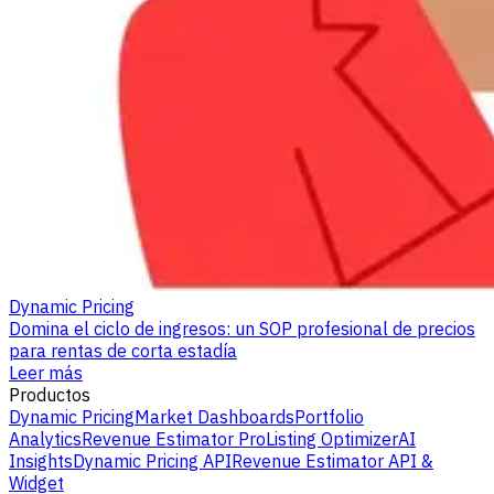
Dynamic Pricing
Domina el ciclo de ingresos: un SOP profesional de precios
para rentas de corta estadía
Leer más
Productos
Dynamic Pricing
Market Dashboards
Portfolio
Analytics
Revenue Estimator Pro
Listing Optimizer
AI
Insights
Dynamic Pricing API
Revenue Estimator API &
Widget