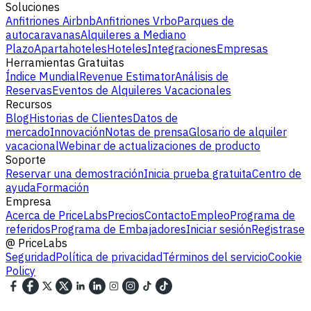
Soluciones
Anfitriones Airbnb
Anfitriones Vrbo
Parques de
autocaravanas
Alquileres a Mediano
Plazo
Apartahoteles
Hoteles
Integraciones
Empresas
Herramientas Gratuitas
Índice Mundial
Revenue Estimator
Análisis de
Reservas
Eventos de Alquileres Vacacionales
Recursos
Blog
Historias de Clientes
Datos de
mercado
Innovación
Notas de prensa
Glosario de alquiler
vacacional
Webinar de actualizaciones de producto
Soporte
Reservar una demostración
Inicia prueba gratuita
Centro de
ayuda
Formación
Empresa
Acerca de PriceLabs
Precios
Contacto
Empleo
Programa de
referidos
Programa de Embajadores
Iniciar sesión
Registrase
@
PriceLabs
Seguridad
Política de privacidad
Términos del servicio
Cookie
Policy