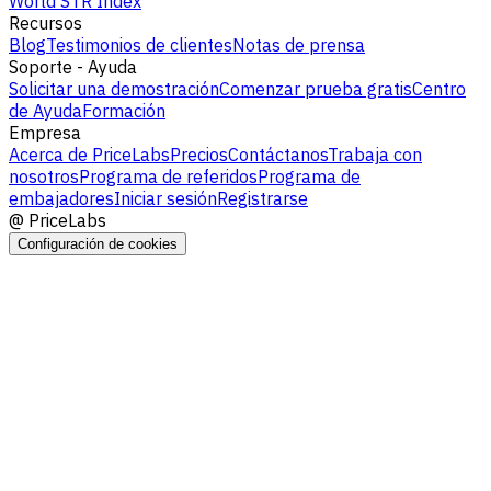
World STR Index
Recursos
Blog
Testimonios de clientes
Notas de prensa
Soporte - Ayuda
Solicitar una demostración
Comenzar prueba gratis
Centro
de Ayuda
Formación
Empresa
Acerca de PriceLabs
Precios
Contáctanos
Trabaja con
nosotros
Programa de referidos
Programa de
embajadores
Iniciar sesión
Registrarse
@
PriceLabs
Configuración de cookies