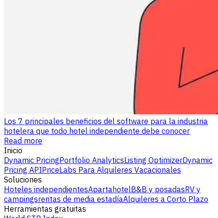
Los 7 principales beneficios del software para la industria
hotelera que todo hotel independiente debe conocer
Read more
Inicio
Dynamic Pricing
Portfolio Analytics
Listing Optimizer
Dynamic
Pricing API
PriceLabs Para Alquileres Vacacionales
Soluciones
Hoteles independientes
Apartahotel
B&B y posadas
RV y
campings
rentas de media estadía
Alquileres a Corto Plazo
Herramientas gratuitas