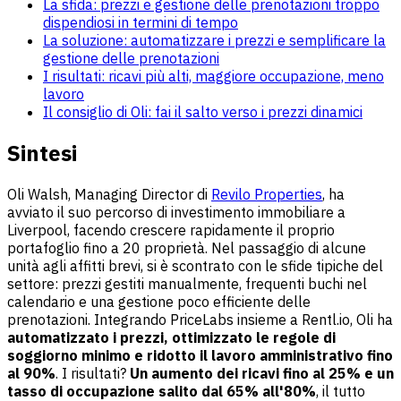
La sfida: prezzi e gestione delle prenotazioni troppo
dispendiosi in termini di tempo
La soluzione: automatizzare i prezzi e semplificare la
gestione delle prenotazioni
I risultati: ricavi più alti, maggiore occupazione, meno
lavoro
Il consiglio di Oli: fai il salto verso i prezzi dinamici
Sintesi
Oli Walsh, Managing Director di
Revilo Properties
, ha
avviato il suo percorso di investimento immobiliare a
Liverpool, facendo crescere rapidamente il proprio
portafoglio fino a 20 proprietà. Nel passaggio di alcune
unità agli affitti brevi, si è scontrato con le sfide tipiche del
settore: prezzi gestiti manualmente, frequenti buchi nel
calendario e una gestione poco efficiente delle
prenotazioni. Integrando PriceLabs insieme a Rentl.io, Oli ha
automatizzato i prezzi, ottimizzato le regole di
soggiorno minimo e ridotto il lavoro amministrativo fino
al 90%
. I risultati?
Un aumento dei ricavi fino al 25% e un
tasso di occupazione salito dal 65% all'80%
, il tutto