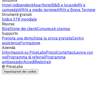
Soluzioni
Hotel indipendenti
Aparthotel
B&B e locande
RV e
campeggi
Affitti a medio termine
Affitti a Breve Termine
Strumenti gratuiti
Indice STR mondiale
Risorse
Blog
Storie dei clienti
Comunicati stampa
Supporto
Prenota una demo
Inizia la prova gratuita
Centro
assistenza
Formazione
Azienda
Informazioni su PriceLabs
Prezzi
Contattaci
Lavora con
noi
Programma di referral
Programma
ambassador
Accedi
Registrati
@
PriceLabs
Impostazioni dei cookie