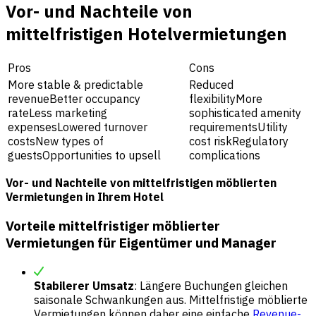
Vor- und Nachteile von
mittelfristigen Hotelvermietungen
Pros
Cons
More stable & predictable
Reduced
revenueBetter occupancy
flexibilityMore
rateLess marketing
sophisticated amenity
expensesLowered turnover
requirementsUtility
costsNew types of
cost riskRegulatory
guestsOpportunities to upsell
complications
Vor- und Nachteile von mittelfristigen möblierten
Vermietungen in Ihrem Hotel
Vorteile mittelfristiger möblierter
Vermietungen für Eigentümer und Manager
Stabilerer Umsatz
: Längere Buchungen gleichen
saisonale Schwankungen aus. Mittelfristige möblierte
Vermietungen können daher eine einfache
Revenue-