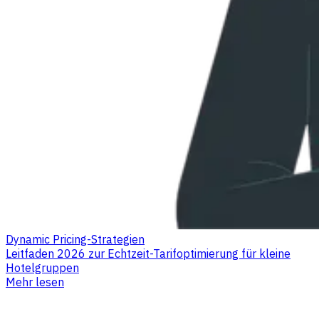
Dynamic Pricing-Strategien
Leitfaden 2026 zur Echtzeit-Tarifoptimierung für kleine
Hotelgruppen
Mehr lesen