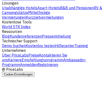
Lösungen
Unabhängige Hotels
Apart-Hotels
B&B und Pensionen
RV &
Campingplätze
Mittelfristige
Vermietungen
Kurzzeitvermietungen
Kostenlose Tools
World STR Index
Ressourcen
Blog
Kundenreferenzen
Pressemitteilung
Technischer Support
Demo buchen
Kostenlos testen
Hilfecenter
Training
Unternehmen
Über PriceLabs
Preise
Kontaktieren Sie
uns
Karriere
Empfehlungsprogramm
Ambassador-
Programm
Anmelden
Registrieren
@
PriceLabs
Cookie-Einstellungen