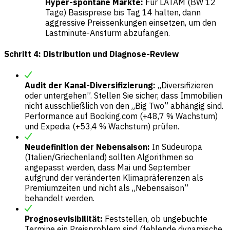
Hyper-spontane Märkte:
Für LATAM (BW 12
Tage) Basispreise bis Tag 14 halten, dann
aggressive Preissenkungen einsetzen, um den
Lastminute-Ansturm abzufangen.
Schritt 4: Distribution und Diagnose-Review
Audit der Kanal-Diversifizierung:
„Diversifizieren
oder untergehen”. Stellen Sie sicher, dass Immobilien
nicht ausschließlich von den „Big Two” abhängig sind.
Performance auf Booking.com (+48,7 % Wachstum)
und Expedia (+53,4 % Wachstum) prüfen.
Neudefinition der Nebensaison:
In Südeuropa
(Italien/Griechenland) sollten Algorithmen so
angepasst werden, dass Mai und September
aufgrund der veränderten Klimapräferenzen als
Premiumzeiten und nicht als „Nebensaison”
behandelt werden.
Prognosevisibilität:
Feststellen, ob ungebuchte
Termine ein Preisproblem sind (fehlende dynamische