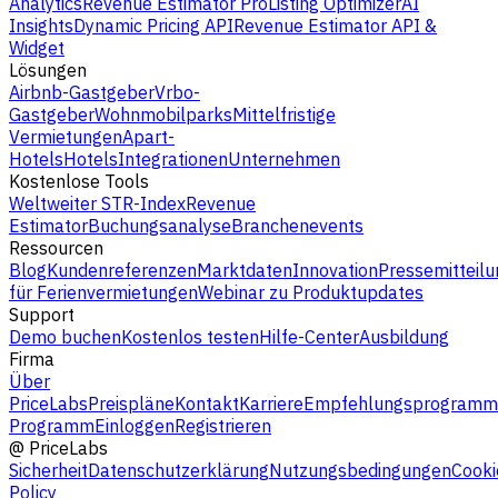
Analytics
Revenue Estimator Pro
Listing Optimizer
AI
Insights
Dynamic Pricing API
Revenue Estimator API &
Widget
Lösungen
Airbnb-Gastgeber
Vrbo-
Gastgeber
Wohnmobilparks
Mittelfristige
Vermietungen
Apart-
Hotels
Hotels
Integrationen
Unternehmen
Kostenlose Tools
Weltweiter STR-Index
Revenue
Estimator
Buchungsanalyse
Branchenevents
Ressourcen
Blog
Kundenreferenzen
Marktdaten
Innovation
Pressemitteilu
für Ferienvermietungen
Webinar zu Produktupdates
Support
Demo buchen
Kostenlos testen
Hilfe-Center
Ausbildung
Firma
Über
PriceLabs
Preispläne
Kontakt
Karriere
Empfehlungsprogramm
Programm
Einloggen
Registrieren
@
PriceLabs
Sicherheit
Datenschutzerklärung
Nutzungsbedingungen
Cooki
Policy