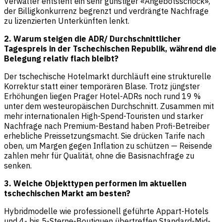
Verwalter entsteht ein sehr günstiger «Angebotsschock»,
der Billigkonkurrenz begrenzt und verdrängte Nachfrage
zu lizenzierten Unterkünften lenkt.
2. Warum steigen die ADR/ Durchschnittlicher
Tagespreis in der Tschechischen Republik, während die
Belegung relativ flach bleibt?
Der tschechische Hotelmarkt durchläuft eine strukturelle
Korrektur statt einer temporären Blase. Trotz jüngster
Erhöhungen liegen Prager Hotel-ADRs noch rund 19 %
unter dem westeuropäischen Durchschnitt. Zusammen mit
mehr internationalen High-Spend-Touristen und starker
Nachfrage nach Premium-Bestand haben Profi-Betreiber
erhebliche Preissetzungsmacht. Sie drücken Tarife nach
oben, um Margen gegen Inflation zu schützen — Reisende
zahlen mehr für Qualität, ohne die Basisnachfrage zu
senken.
3. Welche Objekttypen performen im aktuellen
tschechischen Markt am besten?
Hybridmodelle wie professionell geführte Appart-Hotels
und 4- bis 5-Sterne-Boutiquen übertreffen Standard-Mid-