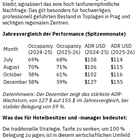
bleibt, signalisiert das eine hoch tarifunempfindliche
Nachfrage. Das gilt besonders für hochwertigen,
professionell geführten Bestand in Toplagen in Prag und
wichtigen regionalen Zentren.
Jahresvergleich der Performance (Spitzenmonate)
Occupancy
Occupancy
ADR USD
ADR USD
Month
(2024-25)
(2025-26)
(2024-25)
(2025-26)
July
69%
68%
$108
$114
August
70%
71%
$106
$115
October
58%
61%
$102
$116
December
58%
59%
$127
$155
Datenhinweis: Der Dezember zeigt das stärkste ADR-
Wachstum, von 127 $ auf 155 $ im Jahresvergleich, bei
stabiler Belegung von 59 %.
Was das für Hotelbesitzer und -manager bedeutet:
Die traditionelle Strategie, Tarife zu senken, um 100 %
Belegung zu jagen, ist in diesem wirtschaftlichen Umfeld