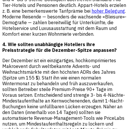
Tier-Hotels und Pensionen deutlich. Appart-Hotels erzielen
z. B. eine bemerkenswerte Tarifprämie bei
hoher Belegung
.
Moderne Reisende — besonders die wachsende «Bleisure»-
Demografie — zahlen bereitwillig für Unterkünfte, die
Hotelservice und Luxusausstattung mit dem Raum und
Komfort einer kurzen Wohnmiete verbinden.
4. Wie sollten unabhängige Hoteliers ihre
Preisstrategie für die Dezember-Spitze anpassen?
Der Dezember ist ein einzigartiges, hochkomprimiertes
Makroevent durch weltbekannte Advents- und
Weihnachtsmärkte mit den höchsten ADRs des Jahres
(Spitze um 155 $). Statt ihn wie einen normalen
Wintermonat zu behandeln und früh auszuverkaufen,
sollten Betreiber steile Premium-Preise 90+ Tage im
Voraus setzen. Entscheidend sind strenge 3- bis 4-Nächte-
Mindestaufenthalte an Kernwochenenden, damit 1-Nacht-
Buchungen keine unfüllbaren Lücken erzeugen. Näher an
den Daten (innerhalb von 14 Tagen) sollten sie
automatisierte Revenue-Management-Tools wie PriceLabs
nutzen, um Mindestaufenthaltsregeln zu lockern und