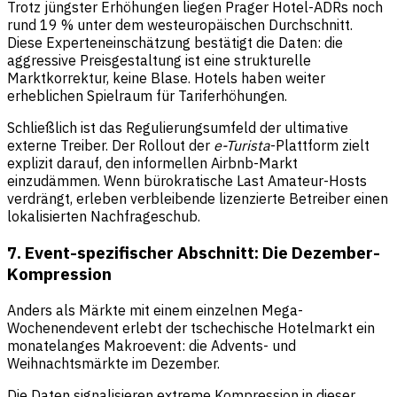
Trotz jüngster Erhöhungen liegen Prager Hotel-ADRs noch
rund 19 % unter dem westeuropäischen Durchschnitt.
Diese Experteneinschätzung bestätigt die Daten: die
aggressive Preisgestaltung ist eine strukturelle
Marktkorrektur, keine Blase. Hotels haben weiter
erheblichen Spielraum für Tariferhöhungen.
Schließlich ist das Regulierungsumfeld der ultimative
externe Treiber. Der Rollout der
e-Turista
-Plattform zielt
explizit darauf, den informellen Airbnb-Markt
einzudämmen. Wenn bürokratische Last Amateur-Hosts
verdrängt, erleben verbleibende lizenzierte Betreiber einen
lokalisierten Nachfrageschub.
7. Event-spezifischer Abschnitt: Die Dezember-
Kompression
Anders als Märkte mit einem einzelnen Mega-
Wochenendevent erlebt der tschechische Hotelmarkt ein
monatelanges Makroevent: die Advents- und
Weihnachtsmärkte im Dezember.
Die Daten signalisieren extreme Kompression in dieser