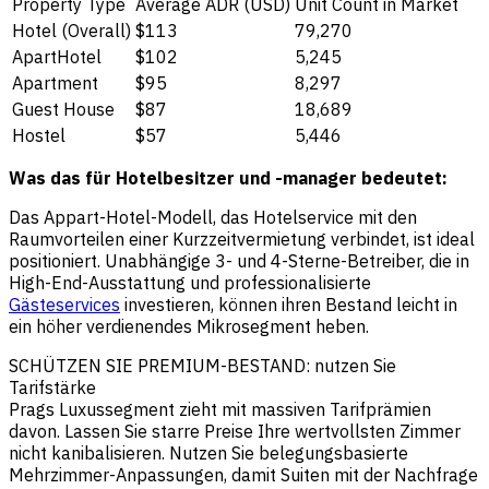
Property Type
Average ADR (USD)
Unit Count in Market
Hotel (Overall)
$113
79,270
ApartHotel
$102
5,245
Apartment
$95
8,297
Guest House
$87
18,689
Hostel
$57
5,446
Was das für Hotelbesitzer und -manager bedeutet:
Das Appart-Hotel-Modell, das Hotelservice mit den
Raumvorteilen einer Kurzzeitvermietung verbindet, ist ideal
positioniert. Unabhängige 3- und 4-Sterne-Betreiber, die in
High-End-Ausstattung und professionalisierte
Gästeservices
investieren, können ihren Bestand leicht in
ein höher verdienendes Mikrosegment heben.
SCHÜTZEN SIE PREMIUM-BESTAND: nutzen Sie
Tarifstärke
Prags Luxussegment zieht mit massiven Tarifprämien
davon. Lassen Sie starre Preise Ihre wertvollsten Zimmer
nicht kanibalisieren. Nutzen Sie belegungsbasierte
Mehrzimmer-Anpassungen, damit Suiten mit der Nachfrage