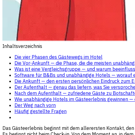
Inhaltsverzeichnis
Die vier Phasen des Gästewegs im Hotel
Die Vor-Ankunft — die Phase, die die meisten unabhän
Was ist eine Vergleichsgruppe — und warum beeinfluss
Software für B&Bs und unabhängige Hotels — worauf
Die Ankunft — den ersten persönlichen Eindruck zum 
Der Aufenthalt — genau das liefern, was Sie versproc
Nach dem Aufenthalt — zufriedene Gäste zu Botschaf
Wie unabhängige Hotels im Gästeerlebnis gewinnen —
Der Weg nach vorn
Häufig gestellte Fragen
Das Gästeerlebnis beginnt mit dem allerersten Kontakt, den
Es beginnt nicht beim Check-in. Von dem Moment an, in dem je