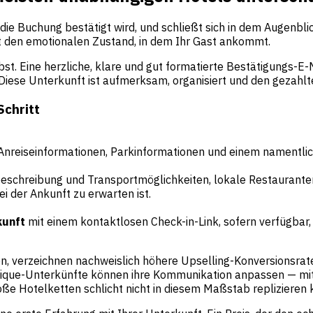
e Buchung bestätigt wird, und schließt sich in dem Augenblick,
gt den emotionalen Zustand, in dem Ihr Gast ankommt.
. Eine herzliche, klare und gut formatierte Bestätigungs-E-Ma
: Diese Unterkunft ist aufmerksam, organisiert und den gezahlt
Schritt
 Anreiseinformationen, Parkinformationen und einem namentli
schreibung und Transportmöglichkeiten, lokale Restaurant
i der Ankunft zu erwarten ist.
kunft
mit einem kontaktlosen Check-in-Link, sofern verfügbar
den, verzeichnen nachweislich höhere Upselling-Konversionsr
outique-Unterkünfte können ihre Kommunikation anpassen — m
roße Hotelketten schlicht nicht in diesem Maßstab replizieren