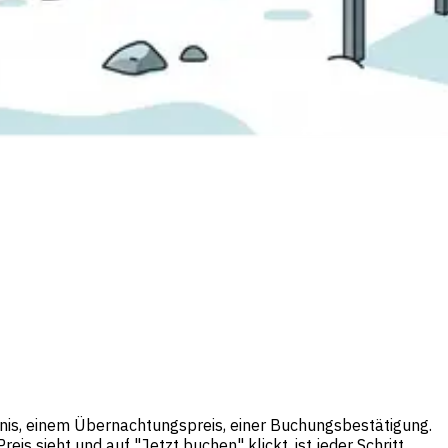
bnis, einem Übernachtungspreis, einer Buchungsbestätigung.
s sieht und auf "Jetzt buchen" klickt, ist jeder Schritt