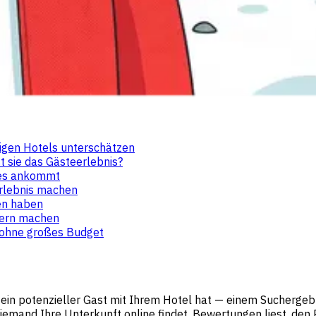
gigen Hotels unterschätzen
t sie das Gästeerlebnis?
 es ankommt
Erlebnis machen
hen haben
tern machen
 ohne großes Budget
 ein potenzieller Gast mit Ihrem Hotel hat — einem Sucherge
mand Ihre Unterkunft online findet, Bewertungen liest, den Prei