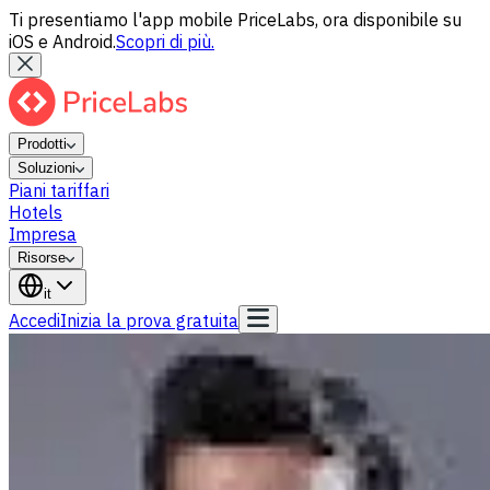
Ti presentiamo l'app mobile PriceLabs, ora disponibile su
iOS e Android.
Scopri di più.
Prodotti
Soluzioni
Piani tariffari
Hotels
Impresa
Risorse
it
Accedi
Inizia la prova gratuita