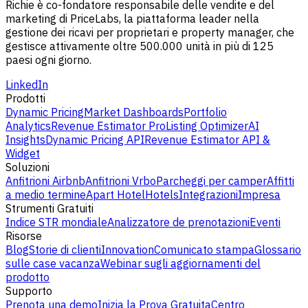
Richie è co-fondatore responsabile delle vendite e del
marketing di PriceLabs, la piattaforma leader nella
gestione dei ricavi per proprietari e property manager, che
gestisce attivamente oltre 500.000 unità in più di 125
paesi ogni giorno.
LinkedIn
Prodotti
Dynamic Pricing
Market Dashboards
Portfolio
Analytics
Revenue Estimator Pro
Listing Optimizer
AI
Insights
Dynamic Pricing API
Revenue Estimator API &
Widget
Soluzioni
Anfitrioni Airbnb
Anfitrioni Vrbo
Parcheggi per camper
Affitti
a medio termine
Apart Hotel
Hotels
Integrazioni
Impresa
Strumenti Gratuiti
Indice STR mondiale
Analizzatore de prenotazioni
Eventi
Risorse
Blog
Storie di clienti
Innovation
Comunicato stampa
Glossario
sulle case vacanza
Webinar sugli aggiornamenti del
prodotto
Supporto
Prenota una demo
Inizia la Prova Gratuita
Centro