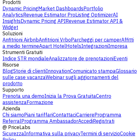
Prodotti
Dynamic Pricing
Market Dashboards
Portfolio
Analytics
Revenue Estimator Pro
Listing Optimizer
AI
Insights
Dynamic Pricing API
Revenue Estimator API &
Widget
Soluzioni
Anfitrioni Airbnb
Anfitrioni Vrbo
Parcheggi per camper
Affitti
a medio termine
Apart Hotel
Hotels
Integrazioni
Impresa
Strumenti Gratuiti
Indice STR mondiale
Analizzatore de prenotazioni
Eventi
Risorse
Blog
Storie di clienti
Innovation
Comunicato stampa
Glossario
sulle case vacanza
Webinar sugli aggiornamenti del
prodotto
Supporto
Prenota una demo
Inizia la Prova Gratuita
Centro
assistenza
Formazione
Azienda
Chi siamo
Piani tariffari
Contattaci
Carriere
Programma
Referral
Programma Ambassador
Accedi
Registrati
@
PriceLabs
Sicurezza
Informativa sulla privacy
Termini di servizio
Cookie
Policy