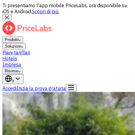
Ti presentiamo l'app mobile PriceLabs, ora disponibile su
iOS e Android.
Scopri di più.
Prodotti
Soluzioni
Piani tariffari
Hotels
Impresa
Risorse
it
Accedi
Inizia la prova gratuita