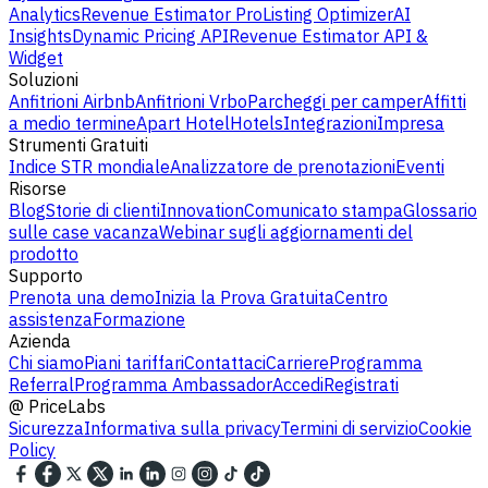
Analytics
Revenue Estimator Pro
Listing Optimizer
AI
Insights
Dynamic Pricing API
Revenue Estimator API &
Widget
Soluzioni
Anfitrioni Airbnb
Anfitrioni Vrbo
Parcheggi per camper
Affitti
a medio termine
Apart Hotel
Hotels
Integrazioni
Impresa
Strumenti Gratuiti
Indice STR mondiale
Analizzatore de prenotazioni
Eventi
Risorse
Blog
Storie di clienti
Innovation
Comunicato stampa
Glossario
sulle case vacanza
Webinar sugli aggiornamenti del
prodotto
Supporto
Prenota una demo
Inizia la Prova Gratuita
Centro
assistenza
Formazione
Azienda
Chi siamo
Piani tariffari
Contattaci
Carriere
Programma
Referral
Programma Ambassador
Accedi
Registrati
@
PriceLabs
Sicurezza
Informativa sulla privacy
Termini di servizio
Cookie
Policy