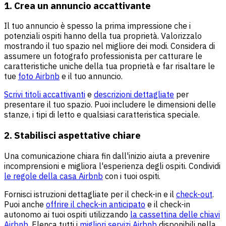
1. Crea un annuncio accattivante
Il tuo annuncio è spesso la prima impressione che i
potenziali ospiti hanno della tua proprietà. Valorizzalo
mostrando il tuo spazio nel migliore dei modi. Considera di
assumere un fotografo professionista per catturare le
caratteristiche uniche della tua proprietà e far risaltare le
tue
foto Airbnb
e il tuo annuncio.
Scrivi titoli accattivanti
e
descrizioni dettagliate
per
presentare il tuo spazio. Puoi includere le dimensioni delle
stanze, i tipi di letto e qualsiasi caratteristica speciale.
2. Stabilisci aspettative chiare
Una comunicazione chiara fin dall'inizio aiuta a prevenire
incomprensioni e migliora l'esperienza degli ospiti. Condividi
le regole della casa Airbnb
con i tuoi ospiti.
Fornisci istruzioni dettagliate per il check-in e il
check-out
.
Puoi anche
offrire il check-in anticipato
e il check-in
autonomo ai tuoi ospiti utilizzando
la cassettina delle chiavi
Airbnb
. Elenca tutti i
migliori servizi Airbnb
disponibili nella