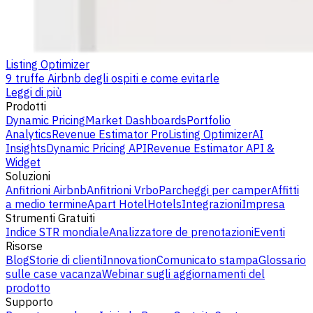
Listing Optimizer
9 truffe Airbnb degli ospiti e come evitarle
Leggi di più
Prodotti
Dynamic Pricing
Market Dashboards
Portfolio
Analytics
Revenue Estimator Pro
Listing Optimizer
AI
Insights
Dynamic Pricing API
Revenue Estimator API &
Widget
Soluzioni
Anfitrioni Airbnb
Anfitrioni Vrbo
Parcheggi per camper
Affitti
a medio termine
Apart Hotel
Hotels
Integrazioni
Impresa
Strumenti Gratuiti
Indice STR mondiale
Analizzatore de prenotazioni
Eventi
Risorse
Blog
Storie di clienti
Innovation
Comunicato stampa
Glossario
sulle case vacanza
Webinar sugli aggiornamenti del
prodotto
Supporto