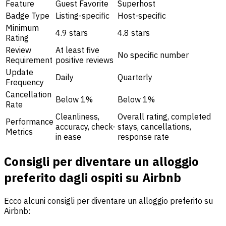
Feature
Guest Favorite
Superhost
Badge Type
Listing-specific
Host-specific
Minimum
4.9 stars
4.8 stars
Rating
Review
At least five
No specific number
Requirement
positive reviews
Update
Daily
Quarterly
Frequency
Cancellation
Below 1%
Below 1%
Rate
Cleanliness,
Overall rating, completed
Performance
accuracy, check-
stays, cancellations,
Metrics
in ease
response rate
Consigli per diventare un alloggio
preferito dagli ospiti su Airbnb
Ecco alcuni consigli per diventare un alloggio preferito su
Airbnb: