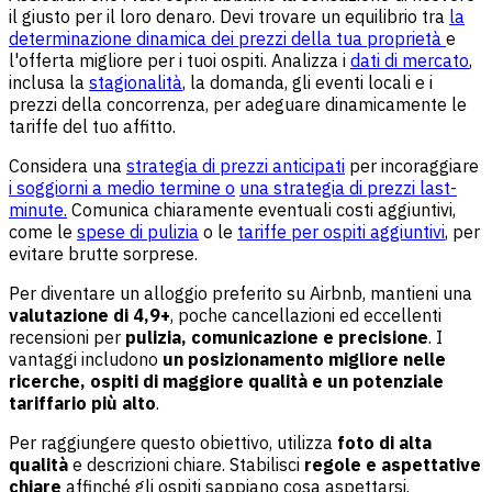
il giusto per il loro denaro. Devi trovare un equilibrio tra
la
determinazione dinamica dei prezzi della tua proprietà
e
l'offerta migliore per i tuoi ospiti. Analizza i
dati di mercato
,
inclusa la
stagionalità
, la domanda, gli eventi locali e i
prezzi della concorrenza, per adeguare dinamicamente le
tariffe del tuo affitto.
Considera una
strategia di prezzi anticipati
per incoraggiare
i soggiorni a medio termine o
una strategia di prezzi last-
minute.
Comunica chiaramente eventuali costi aggiuntivi,
come le
spese di pulizia
o le
tariffe per ospiti aggiuntivi
, per
evitare brutte sorprese.
Per diventare un alloggio preferito su Airbnb, mantieni una
valutazione di 4,9+
, poche cancellazioni ed eccellenti
recensioni per
pulizia, comunicazione e precisione
. I
vantaggi includono
un posizionamento migliore nelle
ricerche, ospiti di maggiore qualità e un potenziale
tariffario più alto
.
Per raggiungere questo obiettivo, utilizza
foto di alta
qualità
e descrizioni chiare. Stabilisci
regole e aspettative
chiare
affinché gli ospiti sappiano cosa aspettarsi.