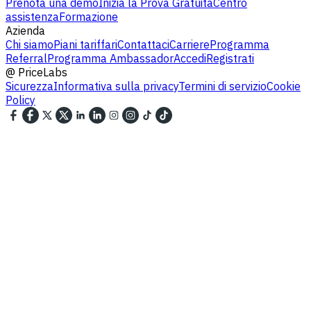
Prenota una demo
Inizia la Prova Gratuita
Centro
assistenza
Formazione
Azienda
Chi siamo
Piani tariffari
Contattaci
Carriere
Programma
Referral
Programma Ambassador
Accedi
Registrati
@
PriceLabs
Sicurezza
Informativa sulla privacy
Termini di servizio
Cookie
Policy