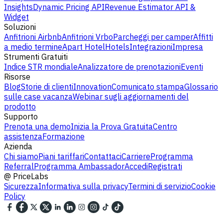
Insights
Dynamic Pricing API
Revenue Estimator API &
Widget
Soluzioni
Anfitrioni Airbnb
Anfitrioni Vrbo
Parcheggi per camper
Affitti
a medio termine
Apart Hotel
Hotels
Integrazioni
Impresa
Strumenti Gratuiti
Indice STR mondiale
Analizzatore de prenotazioni
Eventi
Risorse
Blog
Storie di clienti
Innovation
Comunicato stampa
Glossario
sulle case vacanza
Webinar sugli aggiornamenti del
prodotto
Supporto
Prenota una demo
Inizia la Prova Gratuita
Centro
assistenza
Formazione
Azienda
Chi siamo
Piani tariffari
Contattaci
Carriere
Programma
Referral
Programma Ambassador
Accedi
Registrati
@
PriceLabs
Sicurezza
Informativa sulla privacy
Termini di servizio
Cookie
Policy