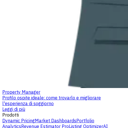
Property Manager
Profilo ospite ideale: come trovarlo e migliorare
l'esperienza di soggiorno
Leggi di più
Prodotti
Dynamic Pricing
Market Dashboards
Portfolio
Analytics
Revenue Estimator Pro
Listing Optimizer
AI