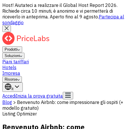
Host! Aiutateci a realizzare il Global Host Report 2026.
Richiede circa 10 minuti, è anonimo e vi permetterà di
riceverlo in anteprima. Aperto fino al 9 agosto.
Partecipa al
sondaggio
Prodotti
Soluzioni
Piani tariffari
Hotels
Impresa
Risorse
it
Accedi
Inizia la prova gratuita
Blog
>
Benvenuto Airbnb: come impressionare gli ospiti (+
modello gratuito)
Listing Optimizer
Benvenuto Airbnb: come