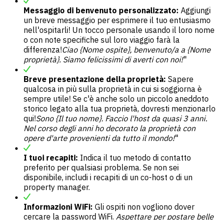
Messaggio di benvenuto personalizzato:
Aggiungi
un breve messaggio per esprimere il tuo entusiasmo
nell'ospitarli! Un tocco personale usando il loro nome
o con note specifiche sul loro viaggio farà la
differenza!
Ciao {Nome ospite}, benvenuto/a a {Nome
proprietà}. Siamo felicissimi di averti con noi!
"
Breve presentazione della proprietà:
Sapere
qualcosa in più sulla proprietà in cui si soggiorna è
sempre utile! Se c'è anche solo un piccolo aneddoto
storico legato alla tua proprietà, dovresti menzionarlo
qui!
Sono {Il tuo nome}. Faccio l'host da quasi 3 anni.
Nel corso degli anni ho decorato la proprietà con
opere d'arte provenienti da tutto il mondo!
"
I tuoi recapiti:
Indica il tuo metodo di contatto
preferito per qualsiasi problema. Se non sei
disponibile, includi i recapiti di un co-host o di un
property manager.
Informazioni WiFi:
Gli ospiti non vogliono dover
cercare la password WiFi.
Aspettare per postare belle