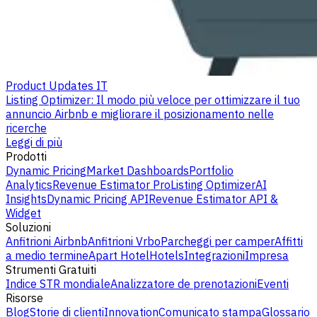
Product Updates IT
Listing Optimizer: Il modo più veloce per ottimizzare il tuo
annuncio Airbnb e migliorare il posizionamento nelle
ricerche
Leggi di più
Prodotti
Dynamic Pricing
Market Dashboards
Portfolio
Analytics
Revenue Estimator Pro
Listing Optimizer
AI
Insights
Dynamic Pricing API
Revenue Estimator API &
Widget
Soluzioni
Anfitrioni Airbnb
Anfitrioni Vrbo
Parcheggi per camper
Affitti
a medio termine
Apart Hotel
Hotels
Integrazioni
Impresa
Strumenti Gratuiti
Indice STR mondiale
Analizzatore de prenotazioni
Eventi
Risorse
Blog
Storie di clienti
Innovation
Comunicato stampa
Glossario