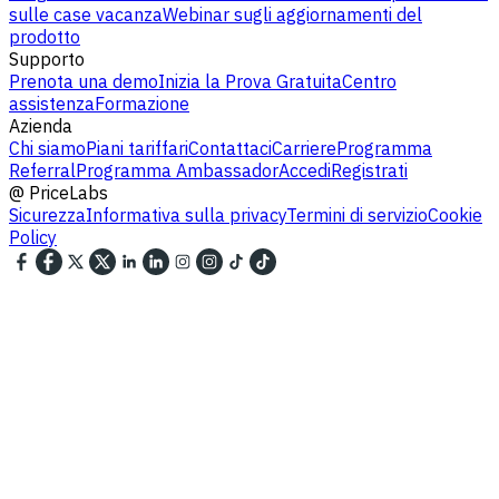
sulle case vacanza
Webinar sugli aggiornamenti del
prodotto
Supporto
Prenota una demo
Inizia la Prova Gratuita
Centro
assistenza
Formazione
Azienda
Chi siamo
Piani tariffari
Contattaci
Carriere
Programma
Referral
Programma Ambassador
Accedi
Registrati
@
PriceLabs
Sicurezza
Informativa sulla privacy
Termini di servizio
Cookie
Policy