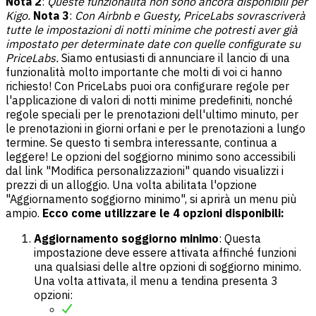
Nota 2
:
Queste funzionalità non sono ancora disponibili per
Kigo.
Nota 3
:
Con Airbnb e Guesty, PriceLabs sovrascriverà
tutte le impostazioni di notti minime che potresti aver già
impostato per determinate date con quelle configurate su
PriceLabs.
Siamo entusiasti di annunciare il lancio di una
funzionalità molto importante che molti di voi ci hanno
richiesto! Con PriceLabs puoi ora configurare regole per
l'applicazione di valori di notti minime predefiniti, nonché
regole speciali per le prenotazioni dell'ultimo minuto, per
le prenotazioni in giorni orfani e per le prenotazioni a lungo
termine. Se questo ti sembra interessante, continua a
leggere! Le opzioni del soggiorno minimo sono accessibili
dal link "Modifica personalizzazioni" quando visualizzi i
prezzi di un alloggio. Una volta abilitata l'opzione
"Aggiornamento soggiorno minimo", si aprirà un menu più
ampio.
Ecco come utilizzare le 4 opzioni disponibili:
Aggiornamento soggiorno minimo
: Questa
impostazione deve essere attivata affinché funzioni
una qualsiasi delle altre opzioni di soggiorno minimo.
Una volta attivata, il menu a tendina presenta 3
opzioni: