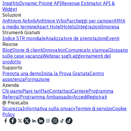
Insights
Dynamic Pricing API
Revenue Estimator API &
Widget
Soluzioni
Anfitrioni Airbnb
Anfitrioni Vrbo
Parcheggi per camper
Affitti
a medio termine
Apart Hotel
Hotels
Integrazioni
Impresa
Strumenti Gratuiti
Indice STR mondiale
Analizzatore de prenotazioni
Eventi
Risorse
Blog
Storie di clienti
Innovation
Comunicato stampa
Glossario
sulle case vacanza
Webinar sugli aggiornamenti del
prodotto
Supporto
Prenota una demo
Inizia la Prova Gratuita
Centro
assistenza
Formazione
Azienda
Chi siamo
Piani tariffari
Contattaci
Carriere
Programma
Referral
Programma Ambassador
Accedi
Registrati
@
PriceLabs
Sicurezza
Informativa sulla privacy
Termini di servizio
Cookie
Policy