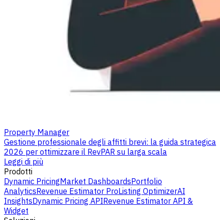
Property Manager
Gestione professionale degli affitti brevi: la guida strategica
2026 per ottimizzare il RevPAR su larga scala
Leggi di più
Prodotti
Dynamic Pricing
Market Dashboards
Portfolio
Analytics
Revenue Estimator Pro
Listing Optimizer
AI
Insights
Dynamic Pricing API
Revenue Estimator API &
Widget