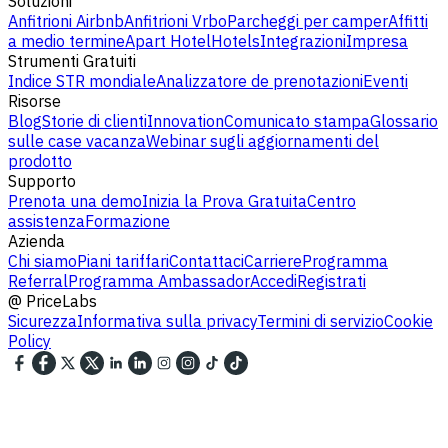
Soluzioni
Anfitrioni Airbnb
Anfitrioni Vrbo
Parcheggi per camper
Affitti
a medio termine
Apart Hotel
Hotels
Integrazioni
Impresa
Strumenti Gratuiti
Indice STR mondiale
Analizzatore de prenotazioni
Eventi
Risorse
Blog
Storie di clienti
Innovation
Comunicato stampa
Glossario
sulle case vacanza
Webinar sugli aggiornamenti del
prodotto
Supporto
Prenota una demo
Inizia la Prova Gratuita
Centro
assistenza
Formazione
Azienda
Chi siamo
Piani tariffari
Contattaci
Carriere
Programma
Referral
Programma Ambassador
Accedi
Registrati
@
PriceLabs
Sicurezza
Informativa sulla privacy
Termini di servizio
Cookie
Policy