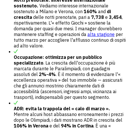
sostenuto.
Vediamo interesse internazionale
sostenuto a Milano e Verona, con
160%
and
di
crescita
delle notti prenotate, pari a
7,738
e
3,454
,
rispettivamente. L'« effetto Giochi » sostiene la
domanda per quasi due mesi. I manager dovrebbero
mantenere staffing e operazioni da
alta stagione
per
tutto marzo per accogliere l'afflusso continuo di ospiti
ad alto valore.
Occupazione: ottimizza per un pubblico
specializzato
. La crescita dell'occupazione è più
marcata durante le Paralimpiadi, con guadagni
assoluti del
2%-4%
. È il momento di evidenziare l'«
eccellenza operativa » del tuo immobile — assicurati
che gli annunci mostrino chiaramente dati di
accessibilità (ascensori, ingressi ampi, vicinanza ai
trasporti), indispensabili per questo segmento.
ADR: evita la trappola del « calo di marzo ».
Mentre alcuni host abbassano erroneamente i prezzi
dopo le Olimpiadi, i dati mostrano ADR in crescita del
106% in Verona
e del
94% in Cortina
. È una «