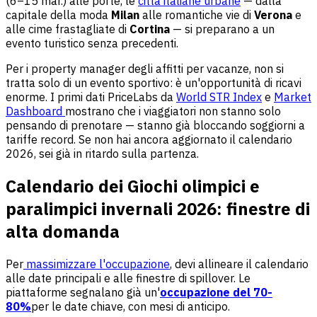
(6–15 mar.) alle porte, le
città italiane urbane
— dalla
capitale della moda
Milan
alle romantiche vie di
Verona
e
alle cime frastagliate di
Cortina
— si preparano a un
evento turistico senza precedenti.
Per i property manager degli affitti per vacanze, non si
tratta solo di un evento sportivo: è un'opportunità di ricavi
enorme. I primi dati PriceLabs da
World STR Index
e
Market
Dashboard
mostrano che i viaggiatori non stanno solo
pensando di prenotare — stanno già bloccando soggiorni a
tariffe record. Se non hai ancora aggiornato il calendario
2026, sei già in ritardo sulla partenza.
Calendario dei Giochi olimpici e
paralimpici invernali 2026: finestre di
alta domanda
Per
massimizzare l'occupazione
, devi allineare il calendario
alle date principali e alle finestre di spillover. Le
piattaforme segnalano già un'
occupazione del 70-
80%
per le date chiave, con mesi di anticipo.