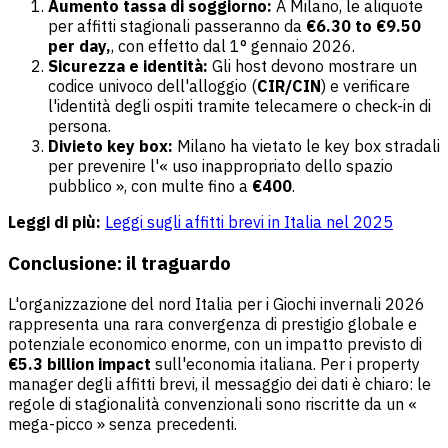
Aumento tassa di soggiorno:
A Milano, le aliquote
per affitti stagionali passeranno da
€6.30 to €9.50
per day,
, con effetto dal 1° gennaio 2026.
Sicurezza e identità:
Gli host devono mostrare un
codice univoco dell'alloggio (
CIR/CIN
) e verificare
l'identità degli ospiti tramite telecamere o check-in di
persona.
Divieto key box:
Milano ha vietato le key box stradali
per prevenire l'« uso inappropriato dello spazio
pubblico », con multe fino a
€400
.
Leggi di più:
Leggi sugli affitti brevi in Italia nel 2025
Conclusione: il traguardo
L'organizzazione del nord Italia per i Giochi invernali 2026
rappresenta una rara convergenza di prestigio globale e
potenziale economico enorme, con un impatto previsto di
€5.3 billion impact
sull'economia italiana. Per i property
manager degli affitti brevi, il messaggio dei dati è chiaro: le
regole di stagionalità convenzionali sono riscritte da un «
mega-picco » senza precedenti.