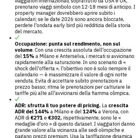
viaggiatori internazionali, soprattutto da USA e UK,
prenotano viaggi simbolo con 12-18 mesi di anticipo. I
property manager dovrebbero aprire subito i
calendari; se le date 2026 sono ancora bloccate,
perdete l'ondata early bird più redditizia della storia
del mercato.
Occupazione: punta sul rendimento, non sul
volume
. Con una crescita assoluta dell'occupazione
del
15%
a Milano e Anterselva, i mercati si avvicinano
rapidamente alla saturazione. In uno scenario di «
shock dell'offerta », l'obiettivo non è solo riempire il
calendario — è massimizzare il valore di ogni notte
venduta. Evita di accettare subito prenotazioni a
prezzo basso; ritma le prenotazioni per catturare le
tariffe più alte all'avvicinarsi della fiamma olimpica.
ADR: sfrutta il tuo potere di pricing.
La
crescita
ADR del 144%
a Milano e del
124%
a Verona, con
ADR di
€271
e
€302,
rispettivamente, sono le «
medaglie d'oro » di questo dataset. I viaggiatori danno
grande valore alla vicinanza alle sedi olimpiche e
pagano prezzi premium. Usa la tariffazione dinamica