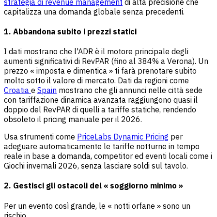
strategia di revenue management
di alta precisione che
capitalizza una domanda globale senza precedenti.
1. Abbandona subito i prezzi statici
I dati mostrano che l'ADR è il motore principale degli
aumenti significativi di RevPAR (fino al 384% a Verona). Un
prezzo « imposta e dimentica » ti farà prenotare subito
molto sotto il valore di mercato. Dati da regioni come
Croatia
e
Spain
mostrano che gli annunci nelle città sede
con tariffazione dinamica avanzata raggiungono quasi il
doppio del RevPAR di quelli a tariffe statiche, rendendo
obsoleto il pricing manuale per il 2026.
Usa strumenti come
PriceLabs Dynamic Pricing
per
adeguare automaticamente le tariffe notturne in tempo
reale in base a domanda, competitor ed eventi locali come i
Giochi invernali 2026, senza lasciare soldi sul tavolo.
2. Gestisci gli ostacoli del « soggiorno minimo »
Per un evento così grande, le « notti orfane » sono un
rischio.