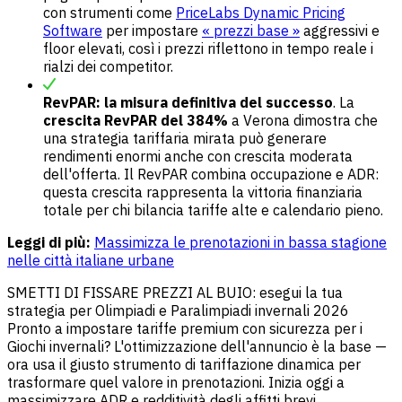
con strumenti come
PriceLabs Dynamic Pricing
Software
per impostare
« prezzi base »
aggressivi e
floor elevati, così i prezzi riflettono in tempo reale i
rialzi dei competitor.
RevPAR: la misura definitiva del successo
. La
crescita RevPAR del 384%
a Verona dimostra che
una strategia tariffaria mirata può generare
rendimenti enormi anche con crescita moderata
dell'offerta. Il RevPAR combina occupazione e ADR:
questa crescita rappresenta la vittoria finanziaria
totale per chi bilancia tariffe alte e calendario pieno.
Leggi di più:
Massimizza le prenotazioni in bassa stagione
nelle città italiane urbane
SMETTI DI FISSARE PREZZI AL BUIO: esegui la tua
strategia per Olimpiadi e Paralimpiadi invernali 2026
Pronto a impostare tariffe premium con sicurezza per i
Giochi invernali? L'ottimizzazione dell'annuncio è la base —
ora usa il giusto strumento di tariffazione dinamica per
trasformare quel valore in prenotazioni. Inizia oggi a
massimizzare ADR e redditività degli affitti brevi.