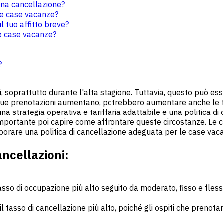
una cancellazione?
r le case vacanze?
 tuo affitto breve?
le case vacanze?
?
 soprattutto durante l'alta stagione. Tuttavia, questo può esse
tue prenotazioni aumentano, potrebbero aumentare anche le t
 strategia operativa e tariffaria adattabile e una politica di
 importante poi capire come affrontare queste circostanze. Le 
borare una politica di cancellazione adeguata per le case vac
ancellazioni:
tasso di occupazione più alto seguito da moderato, fisso e flessi
 il tasso di cancellazione più alto, poiché gli ospiti che pren