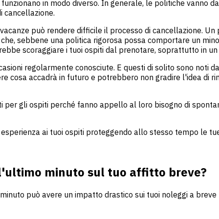
b funzionano in modo diverso. In generale, le politiche vanno da
di cancellazione.
vacanze può rendere difficile il processo di cancellazione. Un pr
ente che, sebbene una politica rigorosa possa comportare un mi
trebbe scoraggiare i tuoi ospiti dal prenotare, soprattutto in
occasioni regolarmente conosciute. E questi di solito sono noti
re cosa accadrà in futuro e potrebbero non gradire l'idea di ri
ti per gli ospiti perché fanno appello al loro bisogno di sponta
re esperienza ai tuoi ospiti proteggendo allo stesso tempo le tue
'ultimo minuto sul tuo affitto breve?
 minuto può avere un impatto drastico sui tuoi noleggi a breve 