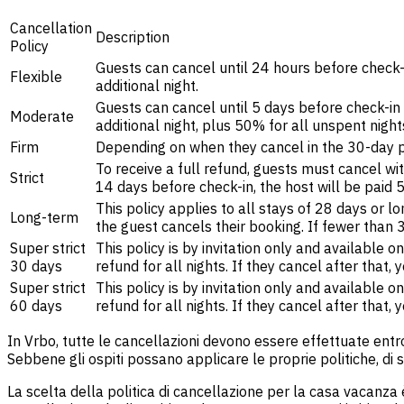
Cancellation
Description
Policy
Guests can cancel until 24 hours before check-in
Flexible
additional night.
Guests can cancel until 5 days before check-in fo
Moderate
additional night, plus 50% for all unspent night
Firm
Depending on when they cancel in the 30-day p
To receive a full refund, guests must cancel wi
Strict
14 days before check-in, the host will be paid 50
This policy applies to all stays of 28 days or
Long-term
the guest cancels their booking. If fewer than 
Super strict
This policy is by invitation only and available
30 days
refund for all nights. If they cancel after that, 
Super strict
This policy is by invitation only and available
60 days
refund for all nights. If they cancel after that, 
In Vrbo, tutte le cancellazioni devono essere effettuate entr
Sebbene gli ospiti possano applicare le proprie politiche, di 
La scelta della politica di cancellazione per la casa vacanza è