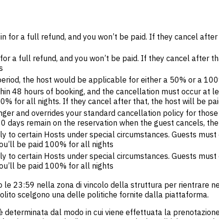
 for a full refund, and you won’t be paid. If they cancel after t
r a full refund, and you won’t be paid. If they cancel after tha
s
eriod, the host would be applicable for either a 50% or a 10
thin 48 hours of booking, and the cancellation must occur at 
% for all nights. If they cancel after that, the host will be pa
 longer and overrides your standard cancellation policy for th
30 days remain on the reservation when the guest cancels, the 
 only to certain Hosts under special circumstances. Guests mus
you’ll be paid 100% for all nights
 only to certain Hosts under special circumstances. Guests mus
you’ll be paid 100% for all nights
o le 23:59 nella zona di vincolo della struttura per rientrare 
solito scelgono una delle politiche fornite dalla piattaforma.
 determinata dal modo in cui viene effettuata la prenotazione. I