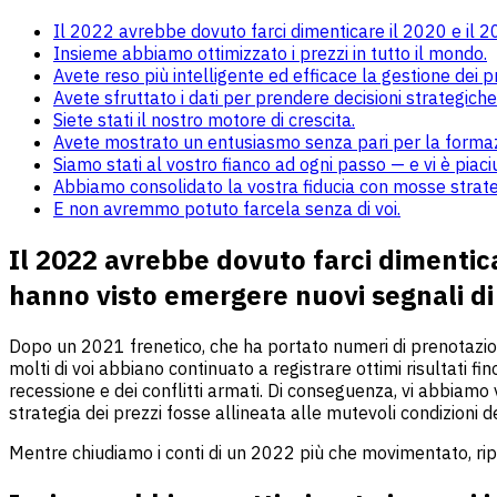
Il 2022 avrebbe dovuto farci dimenticare il 2020 e il 202
Insieme abbiamo ottimizzato i prezzi in tutto il mondo.
Avete reso più intelligente ed efficace la gestione dei prez
Avete sfruttato i dati per prendere decisioni strategiche 
Siete stati il nostro motore di crescita.
Avete mostrato un entusiasmo senza pari per la forma
Siamo stati al vostro fianco ad ogni passo — e vi è piaci
Abbiamo consolidato la vostra fiducia con mosse strat
E non avremmo potuto farcela senza di voi.
Il 2022 avrebbe dovuto farci dimenticare
hanno visto emergere nuovi segnali di
Dopo un 2021 frenetico, che ha portato numeri di prenotazioni
molti di voi abbiano continuato a registrare ottimi risultati f
recessione e dei conflitti armati. Di conseguenza, vi abbiamo vi
strategia dei prezzi fosse allineata alle mutevoli condizioni 
Mentre chiudiamo i conti di un 2022 più che movimentato, ripe