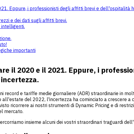
1. Eppure, i professionisti degli affitti brevi e dell'ospitalità
zi e dei dati sugli affitti brevi.
intelligenti.
zione.
uto!
egiche importanti
 il 2020 e il 2021. Eppure, i professionis
 incertezza.
 record e tariffe medie giornaliere (ADR) straordinarie in mol
ino all'estate del 2022, l'incertezza ha cominciato a crescere a c
sto ricorrere ai nostri strumenti di Dynamic Pricing e di restriz
del mercato.
rcorriamo insieme alcuni dei vostri straordinari traguardi del