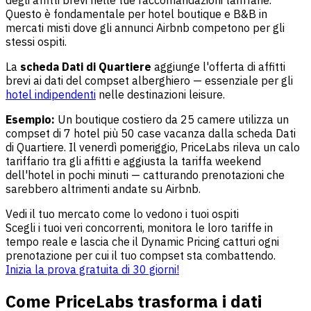
degli affitti brevi nelle tue raccomandazioni tariffarie.
Questo è fondamentale per hotel boutique e B&B in
mercati misti dove gli annunci Airbnb competono per gli
stessi ospiti.
La
scheda Dati di Quartiere
aggiunge l'offerta di affitti
brevi ai dati del compset alberghiero — essenziale per gli
hotel indipendenti
nelle destinazioni leisure.
Esempio:
Un boutique costiero da 25 camere utilizza un
compset di 7 hotel più 50 case vacanza dalla scheda Dati
di Quartiere. Il venerdì pomeriggio, PriceLabs rileva un calo
tariffario tra gli affitti e aggiusta la tariffa weekend
dell'hotel in pochi minuti — catturando prenotazioni che
sarebbero altrimenti andate su Airbnb.
Vedi il tuo mercato come lo vedono i tuoi ospiti
Scegli i tuoi veri concorrenti, monitora le loro tariffe in
tempo reale e lascia che il Dynamic Pricing catturi ogni
prenotazione per cui il tuo compset sta combattendo.
Inizia la prova gratuita di 30 giorni!
Come PriceLabs trasforma i dati