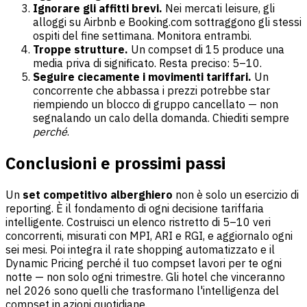
Ignorare gli affitti brevi.
Nei mercati leisure, gli
alloggi su Airbnb e Booking.com sottraggono gli stessi
ospiti del fine settimana. Monitora entrambi.
Troppe strutture.
Un compset di 15 produce una
media priva di significato. Resta preciso: 5–10.
Seguire ciecamente i movimenti tariffari.
Un
concorrente che abbassa i prezzi potrebbe star
riempiendo un blocco di gruppo cancellato — non
segnalando un calo della domanda. Chiediti sempre
perché
.
Conclusioni e prossimi passi
Un
set competitivo alberghiero
non è solo un esercizio di
reporting. È il fondamento di ogni decisione tariffaria
intelligente. Costruisci un elenco ristretto di 5–10 veri
concorrenti, misurati con MPI, ARI e RGI, e aggiornalo ogni
sei mesi. Poi integra il rate shopping automatizzato e il
Dynamic Pricing perché il tuo compset lavori per te ogni
notte — non solo ogni trimestre. Gli hotel che vinceranno
nel 2026 sono quelli che trasformano l'intelligenza del
compset in azioni quotidiane.