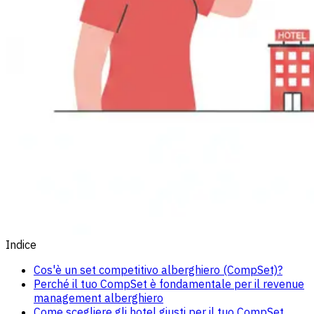
Indice
Cos'è un set competitivo alberghiero (CompSet)?
Perché il tuo CompSet è fondamentale per il revenue
management alberghiero
Come scegliere gli hotel giusti per il tuo CompSet