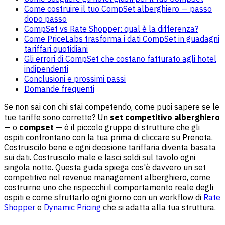
Come costruire il tuo CompSet alberghiero — passo
dopo passo
CompSet vs Rate Shopper: qual è la differenza?
Come PriceLabs trasforma i dati CompSet in guadagni
tariffari quotidiani
Gli errori di CompSet che costano fatturato agli hotel
indipendenti
Conclusioni e prossimi passi
Domande frequenti
Se non sai con chi stai competendo, come puoi sapere se le
tue tariffe sono corrette? Un
set competitivo alberghiero
— o
compset
— è il piccolo gruppo di strutture che gli
ospiti confrontano con la tua prima di cliccare su Prenota.
Costruiscilo bene e ogni decisione tariffaria diventa basata
sui dati. Costruiscilo male e lasci soldi sul tavolo ogni
singola notte. Questa guida spiega cos'è davvero un set
competitivo nel revenue management alberghiero, come
costruirne uno che rispecchi il comportamento reale degli
ospiti e come sfruttarlo ogni giorno con un workflow di
Rate
Shopper
e
Dynamic Pricing
che si adatta alla tua struttura.