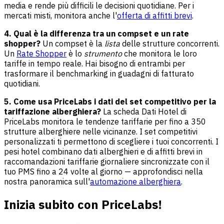
media e rende più difficili le decisioni quotidiane. Per i
mercati misti, monitora anche l'
offerta di affitti brevi
.
4. Qual è la differenza tra un compset e un rate
shopper?
Un compset è la
lista
delle strutture concorrenti.
Un
Rate Shopper
è lo
strumento
che monitora le loro
tariffe in tempo reale. Hai bisogno di entrambi per
trasformare il benchmarking in guadagni di fatturato
quotidiani.
5. Come usa PriceLabs i dati del set competitivo per la
tariffazione alberghiera?
La scheda Dati Hotel di
PriceLabs monitora le tendenze tariffarie per fino a 350
strutture alberghiere nelle vicinanze. I set competitivi
personalizzati ti permettono di scegliere i tuoi concorrenti. I
pesi hotel combinano dati alberghieri e di affitti brevi in
raccomandazioni tariffarie giornaliere sincronizzate con il
tuo PMS fino a 24 volte al giorno — approfondisci nella
nostra panoramica sull'
automazione alberghiera
.
Inizia subito con PriceLabs!