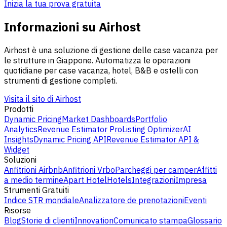
Inizia la tua prova gratuita
Informazioni su Airhost
Airhost è una soluzione di gestione delle case vacanza per
le strutture in Giappone. Automatizza le operazioni
quotidiane per case vacanza, hotel, B&B e ostelli con
strumenti di gestione completi.
Visita il sito di Airhost
Prodotti
Dynamic Pricing
Market Dashboards
Portfolio
Analytics
Revenue Estimator Pro
Listing Optimizer
AI
Insights
Dynamic Pricing API
Revenue Estimator API &
Widget
Soluzioni
Anfitrioni Airbnb
Anfitrioni Vrbo
Parcheggi per camper
Affitti
a medio termine
Apart Hotel
Hotels
Integrazioni
Impresa
Strumenti Gratuiti
Indice STR mondiale
Analizzatore de prenotazioni
Eventi
Risorse
Blog
Storie di clienti
Innovation
Comunicato stampa
Glossario