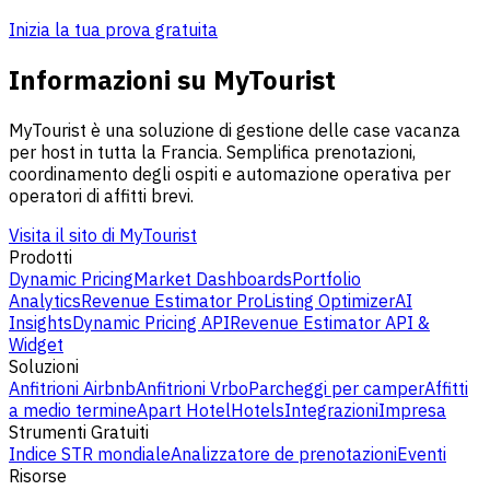
Inizia la tua prova gratuita
Informazioni su MyTourist
MyTourist è una soluzione di gestione delle case vacanza
per host in tutta la Francia. Semplifica prenotazioni,
coordinamento degli ospiti e automazione operativa per
operatori di affitti brevi.
Visita il sito di MyTourist
Prodotti
Dynamic Pricing
Market Dashboards
Portfolio
Analytics
Revenue Estimator Pro
Listing Optimizer
AI
Insights
Dynamic Pricing API
Revenue Estimator API &
Widget
Soluzioni
Anfitrioni Airbnb
Anfitrioni Vrbo
Parcheggi per camper
Affitti
a medio termine
Apart Hotel
Hotels
Integrazioni
Impresa
Strumenti Gratuiti
Indice STR mondiale
Analizzatore de prenotazioni
Eventi
Risorse