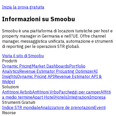
Inizia la prova gratuita
Informazioni su Smoobu
Smoobu è una piattaforma di locazioni turistiche per host e
property manager in Germania e nell'UE. Offre channel
manager, messaggistica unificata, automazione e strumenti
di reporting per le operazioni STR globali.
Visita il sito di Smoobu
Prodotti
Dynamic Pricing
Market Dashboards
Portfolio
Analytics
Revenue Estimator Pro
Listing Optimizer
AI
Insights
Dynamic Pricing API
Revenue Estimator API &
Widget
Soluzioni
Anfitrioni Airbnb
Anfitrioni Vrbo
Parcheggi per camper
Affitti
a medio termine
Apart Hotel
Hotels
Integrazioni
Impresa
Strumenti Gratuiti
Indice STR mondiale
Analizzatore de prenotazioni
Eventi
Risorse