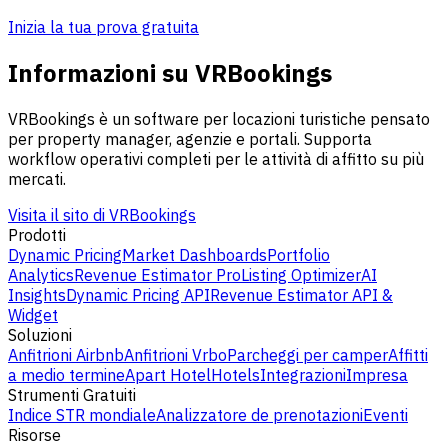
Inizia la tua prova gratuita
Informazioni su VRBookings
VRBookings è un software per locazioni turistiche pensato
per property manager, agenzie e portali. Supporta
workflow operativi completi per le attività di affitto su più
mercati.
Visita il sito di VRBookings
Prodotti
Dynamic Pricing
Market Dashboards
Portfolio
Analytics
Revenue Estimator Pro
Listing Optimizer
AI
Insights
Dynamic Pricing API
Revenue Estimator API &
Widget
Soluzioni
Anfitrioni Airbnb
Anfitrioni Vrbo
Parcheggi per camper
Affitti
a medio termine
Apart Hotel
Hotels
Integrazioni
Impresa
Strumenti Gratuiti
Indice STR mondiale
Analizzatore de prenotazioni
Eventi
Risorse