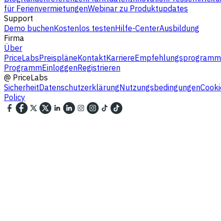
für Ferienvermietungen
Webinar zu Produktupdates
Support
Demo buchen
Kostenlos testen
Hilfe-Center
Ausbildung
Firma
Über
PriceLabs
Preispläne
Kontakt
Karriere
Empfehlungsprogramm
Programm
Einloggen
Registrieren
@
PriceLabs
Sicherheit
Datenschutzerklärung
Nutzungsbedingungen
Cooki
Policy