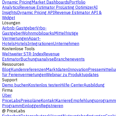
Dynamic Pricing
Market Dashboards
Portfolio
Analytics
Revenue Estimator Pro
Listing Optimizer
AI
Insights
Dynamic Pricing API
Revenue Estimator API &
Widget
Lösungen
Airbnb-Gastgeber
Vrbo-
Gastgeber
Wohnmobilparks
Mittelfristige
Vermietungen
Apart-
Hotels
Hotels
Integrationen
Unternehmen
Kostenlose Tools
Weltweiter STR-Index
Revenue
Estimator
Buchungsanalyse
Branchenevents
Ressourcen
Blog
Kundenreferenzen
Marktdaten
Innovation
Pressemitteilu
für Ferienvermietungen
Webinar zu Produktupdates
Support
Demo buchen
Kostenlos testen
Hilfe-Center
Ausbildung
Firma
Über
PriceLabs
Preispläne
Kontakt
Karriere
Empfehlungsprogramm
Programm
Einloggen
Registrieren
@
PriceLabs
Sicherheit
Datenschutzerklärung
Nutzungsbedingungen
Cooki