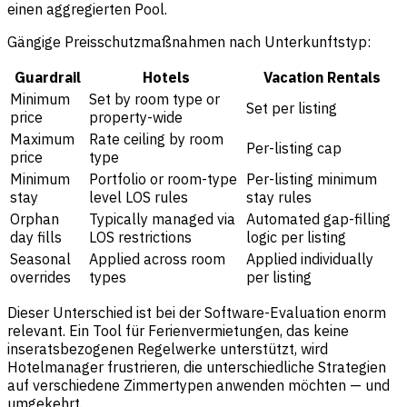
einen aggregierten Pool.
Gängige Preisschutzmaßnahmen nach Unterkunftstyp:
Guardrail
Hotels
Vacation Rentals
Minimum
Set by room type or
Set per listing
price
property-wide
Maximum
Rate ceiling by room
Per-listing cap
price
type
Minimum
Portfolio or room-type
Per-listing minimum
stay
level LOS rules
stay rules
Orphan
Typically managed via
Automated gap-filling
day fills
LOS restrictions
logic per listing
Seasonal
Applied across room
Applied individually
overrides
types
per listing
Dieser Unterschied ist bei der Software-Evaluation enorm
relevant. Ein Tool für Ferienvermietungen, das keine
inseratsbezogenen Regelwerke unterstützt, wird
Hotelmanager frustrieren, die unterschiedliche Strategien
auf verschiedene Zimmertypen anwenden möchten — und
umgekehrt.