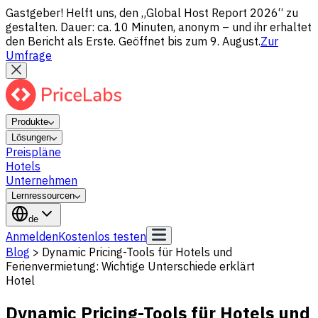
Gastgeber! Helft uns, den „Global Host Report 2026“ zu
gestalten. Dauer: ca. 10 Minuten, anonym – und ihr erhaltet
den Bericht als Erste. Geöffnet bis zum 9. August.
Zur
Umfrage
Produkte
Lösungen
Preispläne
Hotels
Unternehmen
Lernressourcen
de
Anmelden
Kostenlos testen
Blog
>
Dynamic Pricing-Tools für Hotels und
Ferienvermietung: Wichtige Unterschiede erklärt
Hotel
Dynamic Pricing-Tools für Hotels und