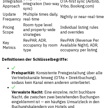
Integration
OTA-first sync (Airbnb,
integration (two-way
Approach
Vrbo, Booking.com)
sync)
Update
Multiple times daily,
Nightly or near-real-time
Frequency
real-time
Room-type level
Pricing
Individual listing rules
and property-wide
Scope
and overrides
strategies
RevPAR, ADR,
RevPAN (Revenue Per
Key
occupancy by room
Available Night), ADR,
Metrics
type
occupancy per listing
Definitionen der Schlüsselbegriffe:
Preisparität:
Konsistente Preisgestaltung über alle
Vertriebskanäle hinweg (OTAs + Direktbuchung),
sodass kein Kanal einen anderen unterbietet.
Verwaiste Nacht:
Eine einzelne, nicht buchbare
Nacht, die zwischen zwei bestehenden Buchungen
eingeklemmt ist — ein häufiges Umsatzleck in den
Buchungskalendern von Hotels und