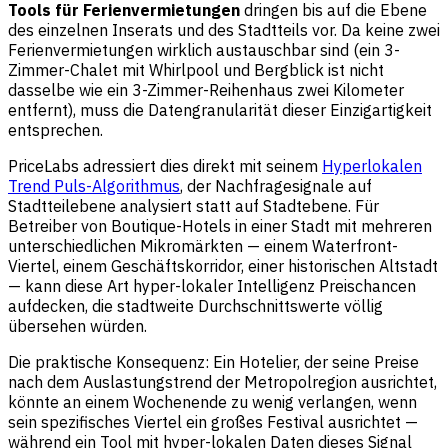
Tools für Ferienvermietungen
dringen bis auf die Ebene
des einzelnen Inserats und des Stadtteils vor. Da keine zwei
Ferienvermietungen wirklich austauschbar sind (ein 3-
Zimmer-Chalet mit Whirlpool und Bergblick ist nicht
dasselbe wie ein 3-Zimmer-Reihenhaus zwei Kilometer
entfernt), muss die Datengranularität dieser Einzigartigkeit
entsprechen.
PriceLabs adressiert dies direkt mit seinem
Hyperlokalen
Trend Puls-Algorithmus
, der Nachfragesignale auf
Stadtteilebene analysiert statt auf Stadtebene. Für
Betreiber von Boutique-Hotels in einer Stadt mit mehreren
unterschiedlichen Mikromärkten — einem Waterfront-
Viertel, einem Geschäftskorridor, einer historischen Altstadt
— kann diese Art hyper-lokaler Intelligenz Preischancen
aufdecken, die stadtweite Durchschnittswerte völlig
übersehen würden.
Die praktische Konsequenz: Ein Hotelier, der seine Preise
nach dem Auslastungstrend der Metropolregion ausrichtet,
könnte an einem Wochenende zu wenig verlangen, wenn
sein spezifisches Viertel ein großes Festival ausrichtet —
während ein Tool mit hyper-lokalen Daten dieses Signal