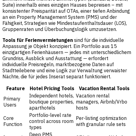
Suite) innerhalb eines einzigen Hauses bepreisen – mit
konsistenter Preisparität auf OTAs, einer tiefen Anbindung
an ein Property Management System (PMS) und der
Fähigkeit, Strategien wie Mindestaufenthaltsdauer (LOS),
Gruppenraten und Überbuchungslogik umzusetzen.
Tools für Ferienvermietungen
sind für die individuelle
Anpassung je Objekt konzipiert. Ein Portfolio aus 15
einzigartigen Ferienhäusern — jedes mit unterschiedlichem
Grundriss, Ausblick und Ausstattung — erfordert
individuelle Preisregeln, marktbezogene Daten auf
Stadtteilebene und eine Logik zur Verwaltung verwaister
Nächte, die für jedes Inserat separat funktioniert.
Feature
Hotel Pricing Tools
Vacation Rental Tools
Independent hotels,
Vacation rental
Primary
boutique properties,
managers, Airbnb/Vrbo
Users
aparthotels
hosts
Portfolio-level rate
Core
Per-listing optimization
control across room
Function
with granular rule sets
types
Deep PMS