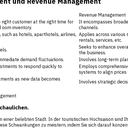
ment und Revenue Management
Revenue Management
 right customer at the right time for
It encompasses broader s
d oom inventory.
channels.
, such as hotels, aparthotels, airlines,
Applies across various s
rentals, services, etc.
Seeks to enhance overa
els.
the business.
immediate demand fluctuations.
Involves long-term plan
justments to respond quickly to
Employs comprehensive 
systems to align prices
ustments as new data becomes
Involves strategic deci
agement
schaulichen.
en einer belebten Stadt. In der touristischen Hochsaison sind 
iese Schwankungen zu meistern, indem Sie sich darauf konzentr