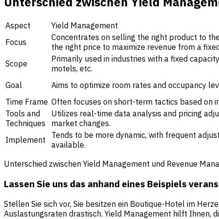
Unterschied zwischen Yield Manage
Aspect
Yield Management
Concentrates on selling the right product to the
Focus
the right price to maximize revenue from a fixe
Primarily used in industries with a fixed capacity
Scope
motels, etc.
Goal
Aims to optimize room rates and occupancy lev
Time Frame
Often focuses on short-term tactics based on 
Tools and
Utilizes real-time data analysis and pricing ad
Techniques
market changes.
Tends to be more dynamic, with frequent adj
Implement
available.
Unterschied zwischen Yield Management und Revenue Man
Lassen Sie uns das anhand eines Beispiels veran
Stellen Sie sich vor, Sie besitzen ein Boutique-Hotel im Herz
Auslastungsraten drastisch. Yield Management hilft Ihnen, d