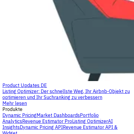
Product Updates DE
Listing Optimizer: Der schnellste Weg, Ihr Airbnb-Objekt zu
optimieren und Ihr Suchranking zu verbessern
Mehr lesen
Produkte
Dynamic Pricing
Market Dashboards
Portfolio
Analytics
Revenue Estimator Pro
Listing Optimizer
AI
Insights
Dynamic Pricing API
Revenue Estimator API &
Widget