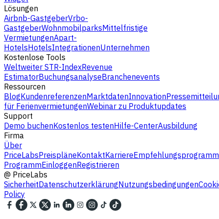
Lösungen
Airbnb-Gastgeber
Vrbo-
Gastgeber
Wohnmobilparks
Mittelfristige
Vermietungen
Apart-
Hotels
Hotels
Integrationen
Unternehmen
Kostenlose Tools
Weltweiter STR-Index
Revenue
Estimator
Buchungsanalyse
Branchenevents
Ressourcen
Blog
Kundenreferenzen
Marktdaten
Innovation
Pressemitteilu
für Ferienvermietungen
Webinar zu Produktupdates
Support
Demo buchen
Kostenlos testen
Hilfe-Center
Ausbildung
Firma
Über
PriceLabs
Preispläne
Kontakt
Karriere
Empfehlungsprogramm
Programm
Einloggen
Registrieren
@
PriceLabs
Sicherheit
Datenschutzerklärung
Nutzungsbedingungen
Cooki
Policy