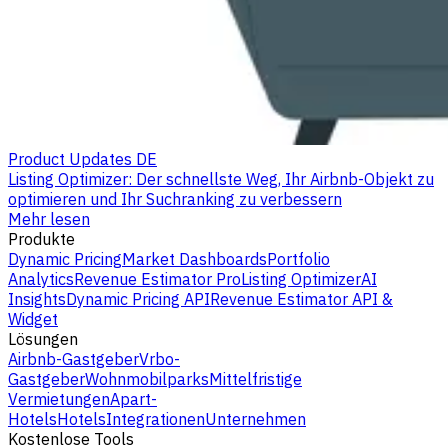
Product Updates DE
Listing Optimizer: Der schnellste Weg, Ihr Airbnb-Objekt zu
optimieren und Ihr Suchranking zu verbessern
Mehr lesen
Produkte
Dynamic Pricing
Market Dashboards
Portfolio
Analytics
Revenue Estimator Pro
Listing Optimizer
AI
Insights
Dynamic Pricing API
Revenue Estimator API &
Widget
Lösungen
Airbnb-Gastgeber
Vrbo-
Gastgeber
Wohnmobilparks
Mittelfristige
Vermietungen
Apart-
Hotels
Hotels
Integrationen
Unternehmen
Kostenlose Tools