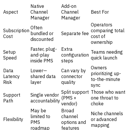
Native
Add-on
Aspect
Channel
Channel
Best For
Manager
Manager
Operators
Often
Subscription
comparing total
bundled or
Separate fee
Cost
cost of
discounted
ownership
Faster, plug-
Extra
Setup
Teams needing
and-play
configuration
Speed
quick launch
inside PMS
steps
Owners
Data
Lower—
Can vary by
prioritizing up-
Latency
shared data
connector
to-the-minute
Risk
layer
quality
sync
Split support
Those who want
Support
Single vendor
(PMS +
one throat to
Path
accountability
vendor)
choke
May be
Broad
Niche channels
limited to
channel
Flexibility
or advanced
PMS
options and
mapping
roadmap
features