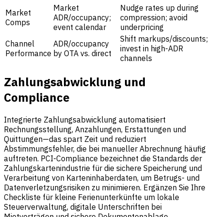
Market
Nudge rates up during
Market
ADR/occupancy;
compression; avoid
Comps
event calendar
underpricing
Shift markups/discounts;
Channel
ADR/occupancy
invest in high-ADR
Performance
by OTA vs. direct
channels
Zahlungsabwicklung und
Compliance
Integrierte Zahlungsabwicklung automatisiert
Rechnungsstellung, Anzahlungen, Erstattungen und
Quittungen—das spart Zeit und reduziert
Abstimmungsfehler, die bei manueller Abrechnung häufig
auftreten. PCI-Compliance bezeichnet die Standards der
Zahlungskartenindustrie für die sichere Speicherung und
Verarbeitung von Karteninhaberdaten, um Betrugs- und
Datenverletzungsrisiken zu minimieren. Ergänzen Sie Ihre
Checkliste für kleine Ferienunterkünfte um lokale
Steuerverwaltung, digitale Unterschriften bei
Mietverträgen und sichere Dokumentenablage.