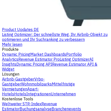
Product Updates DE
Listing Optimizer: Der schnellste Weg, Ihr Airbnb-Objekt zu
optimieren und Ihr Suchranking zu verbessern
Mehr lesen
Produkte
Dynamic Pricing
Market Dashboards
Portfolio
Analytics
Revenue Estimator Pro
Listing Optimizer
AI
Insights
Dynamic Pricing API
Revenue Estimator API &
Widget
Lösungen
Airbnb-Gastgeber
Vrbo-
Gastgeber
Wohnmobilparks
Mittelfristige
Vermietungen
Apart-
Hotels
Hotels
Integrationen
Unternehmen
Kostenlose Tools
Weltweiter STR-Index
Revenue
Estimator
Buchungsanalyse
Branchenevents