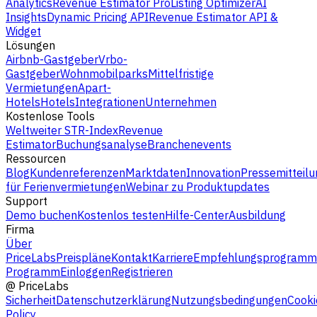
Analytics
Revenue Estimator Pro
Listing Optimizer
AI
Insights
Dynamic Pricing API
Revenue Estimator API &
Widget
Lösungen
Airbnb-Gastgeber
Vrbo-
Gastgeber
Wohnmobilparks
Mittelfristige
Vermietungen
Apart-
Hotels
Hotels
Integrationen
Unternehmen
Kostenlose Tools
Weltweiter STR-Index
Revenue
Estimator
Buchungsanalyse
Branchenevents
Ressourcen
Blog
Kundenreferenzen
Marktdaten
Innovation
Pressemitteilu
für Ferienvermietungen
Webinar zu Produktupdates
Support
Demo buchen
Kostenlos testen
Hilfe-Center
Ausbildung
Firma
Über
PriceLabs
Preispläne
Kontakt
Karriere
Empfehlungsprogramm
Programm
Einloggen
Registrieren
@
PriceLabs
Sicherheit
Datenschutzerklärung
Nutzungsbedingungen
Cooki
Policy