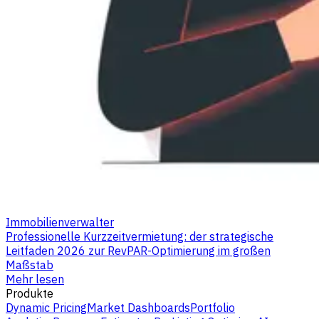
Immobilienverwalter
Professionelle Kurzzeitvermietung: der strategische
Leitfaden 2026 zur RevPAR-Optimierung im großen
Maßstab
Mehr lesen
Produkte
Dynamic Pricing
Market Dashboards
Portfolio