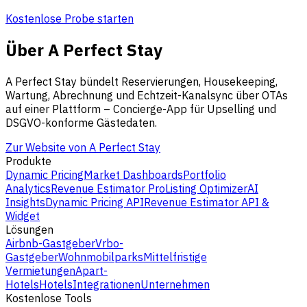
Kostenlose Probe starten
Über A Perfect Stay
A Perfect Stay bündelt Reservierungen, Housekeeping,
Wartung, Abrechnung und Echtzeit-Kanalsync über OTAs
auf einer Plattform – Concierge-App für Upselling und
DSGVO-konforme Gästedaten.
Zur Website von A Perfect Stay
Produkte
Dynamic Pricing
Market Dashboards
Portfolio
Analytics
Revenue Estimator Pro
Listing Optimizer
AI
Insights
Dynamic Pricing API
Revenue Estimator API &
Widget
Lösungen
Airbnb-Gastgeber
Vrbo-
Gastgeber
Wohnmobilparks
Mittelfristige
Vermietungen
Apart-
Hotels
Hotels
Integrationen
Unternehmen
Kostenlose Tools