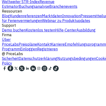
Weltweiter STR-Index
Revenue
Estimator
Buchungsanalyse
Branchenevents
Ressourcen
Blog
Kundenreferenzen
Marktdaten
Innovation
Pressemitteilu
für Ferienvermietungen
Webinar zu Produktupdates
Support
Demo buchen
Kostenlos testen
Hilfe-Center
Ausbildung
Firma
Über
PriceLabs
Preispläne
Kontakt
Karriere
Empfehlungsprogramm
Programm
Einloggen
Registrieren
@
PriceLabs
Sicherheit
Datenschutzerklärung
Nutzungsbedingungen
Cooki
Policy