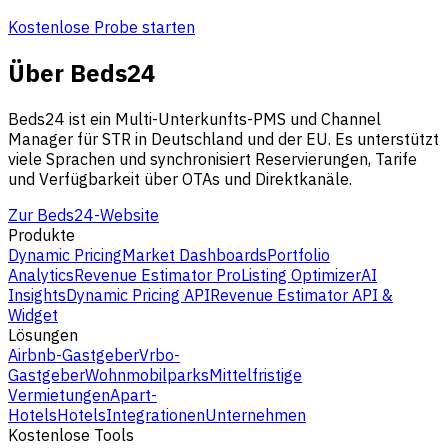
Kostenlose Probe starten
Über Beds24
Beds24 ist ein Multi-Unterkunfts-PMS und Channel
Manager für STR in Deutschland und der EU. Es unterstützt
viele Sprachen und synchronisiert Reservierungen, Tarife
und Verfügbarkeit über OTAs und Direktkanäle.
Zur Beds24-Website
Produkte
Dynamic Pricing
Market Dashboards
Portfolio
Analytics
Revenue Estimator Pro
Listing Optimizer
AI
Insights
Dynamic Pricing API
Revenue Estimator API &
Widget
Lösungen
Airbnb-Gastgeber
Vrbo-
Gastgeber
Wohnmobilparks
Mittelfristige
Vermietungen
Apart-
Hotels
Hotels
Integrationen
Unternehmen
Kostenlose Tools