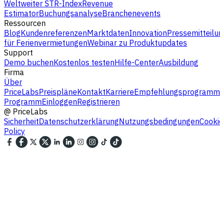
Weltweiter STR-Index
Revenue
Estimator
Buchungsanalyse
Branchenevents
Ressourcen
Blog
Kundenreferenzen
Marktdaten
Innovation
Pressemitteilu
für Ferienvermietungen
Webinar zu Produktupdates
Support
Demo buchen
Kostenlos testen
Hilfe-Center
Ausbildung
Firma
Über
PriceLabs
Preispläne
Kontakt
Karriere
Empfehlungsprogramm
Programm
Einloggen
Registrieren
@
PriceLabs
Sicherheit
Datenschutzerklärung
Nutzungsbedingungen
Cooki
Policy