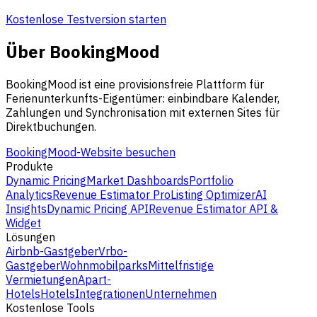
Kostenlose Testversion starten
Über BookingMood
BookingMood ist eine provisionsfreie Plattform für
Ferienunterkunfts-Eigentümer: einbindbare Kalender,
Zahlungen und Synchronisation mit externen Sites für
Direktbuchungen.
BookingMood-Website besuchen
Produkte
Dynamic Pricing
Market Dashboards
Portfolio
Analytics
Revenue Estimator Pro
Listing Optimizer
AI
Insights
Dynamic Pricing API
Revenue Estimator API &
Widget
Lösungen
Airbnb-Gastgeber
Vrbo-
Gastgeber
Wohnmobilparks
Mittelfristige
Vermietungen
Apart-
Hotels
Hotels
Integrationen
Unternehmen
Kostenlose Tools