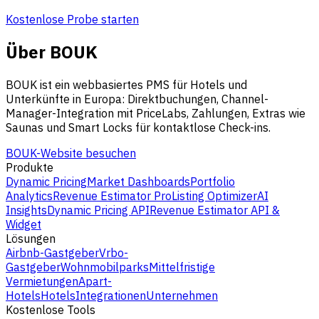
Kostenlose Probe starten
Über BOUK
BOUK ist ein webbasiertes PMS für Hotels und
Unterkünfte in Europa: Direktbuchungen, Channel-
Manager-Integration mit PriceLabs, Zahlungen, Extras wie
Saunas und Smart Locks für kontaktlose Check-ins.
BOUK-Website besuchen
Produkte
Dynamic Pricing
Market Dashboards
Portfolio
Analytics
Revenue Estimator Pro
Listing Optimizer
AI
Insights
Dynamic Pricing API
Revenue Estimator API &
Widget
Lösungen
Airbnb-Gastgeber
Vrbo-
Gastgeber
Wohnmobilparks
Mittelfristige
Vermietungen
Apart-
Hotels
Hotels
Integrationen
Unternehmen
Kostenlose Tools