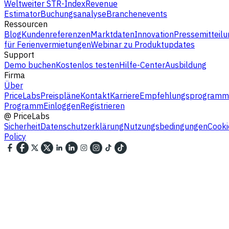
Weltweiter STR-Index
Revenue
Estimator
Buchungsanalyse
Branchenevents
Ressourcen
Blog
Kundenreferenzen
Marktdaten
Innovation
Pressemitteilu
für Ferienvermietungen
Webinar zu Produktupdates
Support
Demo buchen
Kostenlos testen
Hilfe-Center
Ausbildung
Firma
Über
PriceLabs
Preispläne
Kontakt
Karriere
Empfehlungsprogramm
Programm
Einloggen
Registrieren
@
PriceLabs
Sicherheit
Datenschutzerklärung
Nutzungsbedingungen
Cooki
Policy