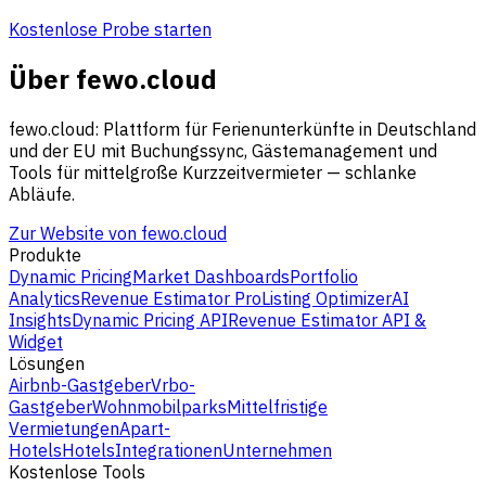
Kostenlose Probe starten
Über fewo.cloud
fewo.cloud: Plattform für Ferienunterkünfte in Deutschland
und der EU mit Buchungssync, Gästemanagement und
Tools für mittelgroße Kurzzeitvermieter — schlanke
Abläufe.
Zur Website von fewo.cloud
Produkte
Dynamic Pricing
Market Dashboards
Portfolio
Analytics
Revenue Estimator Pro
Listing Optimizer
AI
Insights
Dynamic Pricing API
Revenue Estimator API &
Widget
Lösungen
Airbnb-Gastgeber
Vrbo-
Gastgeber
Wohnmobilparks
Mittelfristige
Vermietungen
Apart-
Hotels
Hotels
Integrationen
Unternehmen
Kostenlose Tools