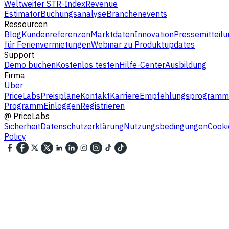
Weltweiter STR-Index
Revenue
Estimator
Buchungsanalyse
Branchenevents
Ressourcen
Blog
Kundenreferenzen
Marktdaten
Innovation
Pressemitteilu
für Ferienvermietungen
Webinar zu Produktupdates
Support
Demo buchen
Kostenlos testen
Hilfe-Center
Ausbildung
Firma
Über
PriceLabs
Preispläne
Kontakt
Karriere
Empfehlungsprogramm
Programm
Einloggen
Registrieren
@
PriceLabs
Sicherheit
Datenschutzerklärung
Nutzungsbedingungen
Cooki
Policy