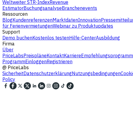
Weltweiter STR-Index
Revenue
Estimator
Buchungsanalyse
Branchenevents
Ressourcen
Blog
Kundenreferenzen
Marktdaten
Innovation
Pressemitteilu
für Ferienvermietungen
Webinar zu Produktupdates
Support
Demo buchen
Kostenlos testen
Hilfe-Center
Ausbildung
Firma
Über
PriceLabs
Preispläne
Kontakt
Karriere
Empfehlungsprogramm
Programm
Einloggen
Registrieren
@
PriceLabs
Sicherheit
Datenschutzerklärung
Nutzungsbedingungen
Cooki
Policy