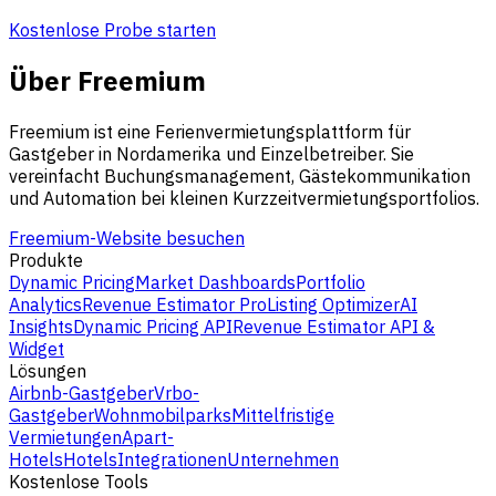
Kostenlose Probe starten
Über Freemium
Freemium ist eine Ferienvermietungsplattform für
Gastgeber in Nordamerika und Einzelbetreiber. Sie
vereinfacht Buchungsmanagement, Gästekommunikation
und Automation bei kleinen Kurzzeitvermietungsportfolios.
Freemium-Website besuchen
Produkte
Dynamic Pricing
Market Dashboards
Portfolio
Analytics
Revenue Estimator Pro
Listing Optimizer
AI
Insights
Dynamic Pricing API
Revenue Estimator API &
Widget
Lösungen
Airbnb-Gastgeber
Vrbo-
Gastgeber
Wohnmobilparks
Mittelfristige
Vermietungen
Apart-
Hotels
Hotels
Integrationen
Unternehmen
Kostenlose Tools