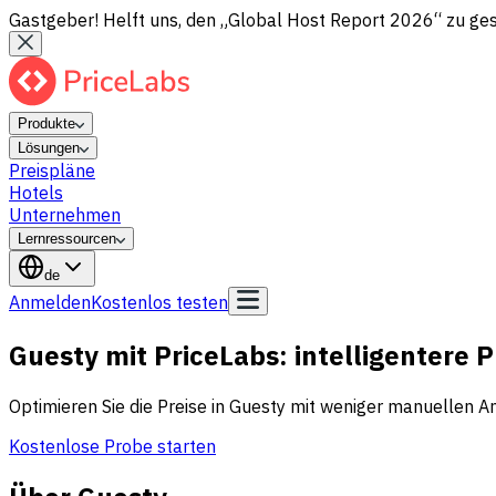
Gastgeber! Helft uns, den „Global Host Report 2026“ zu gesta
Produkte
Lösungen
Preispläne
Hotels
Unternehmen
Lernressourcen
de
Anmelden
Kostenlos testen
Guesty mit PriceLabs: intelligentere 
Optimieren Sie die Preise in Guesty mit weniger manuellen 
Kostenlose Probe starten