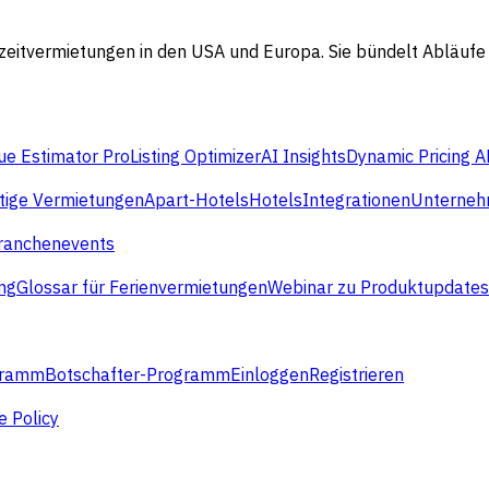
rzzeitvermietungen in den USA und Europa. Sie bündelt Abläu
e Estimator Pro
Listing Optimizer
AI Insights
Dynamic Pricing A
stige Vermietungen
Apart-Hotels
Hotels
Integrationen
Unterne
ranchenevents
ng
Glossar für Ferienvermietungen
Webinar zu Produktupdates
gramm
Botschafter-Programm
Einloggen
Registrieren
e Policy