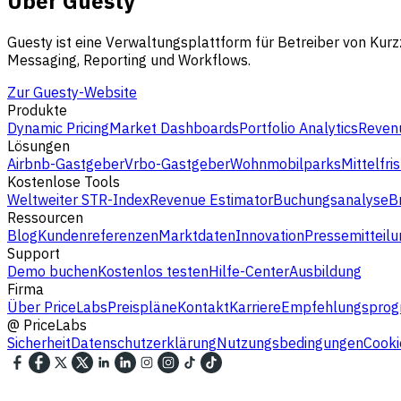
Über Guesty
Guesty ist eine Verwaltungsplattform für Betreiber von Ku
Messaging, Reporting und Workflows.
Zur Guesty-Website
Produkte
Dynamic Pricing
Market Dashboards
Portfolio Analytics
Revenu
Lösungen
Airbnb-Gastgeber
Vrbo-Gastgeber
Wohnmobilparks
Mittelfri
Kostenlose Tools
Weltweiter STR-Index
Revenue Estimator
Buchungsanalyse
B
Ressourcen
Blog
Kundenreferenzen
Marktdaten
Innovation
Pressemitteilu
Support
Demo buchen
Kostenlos testen
Hilfe-Center
Ausbildung
Firma
Über PriceLabs
Preispläne
Kontakt
Karriere
Empfehlungspro
@
PriceLabs
Sicherheit
Datenschutzerklärung
Nutzungsbedingungen
Cooki