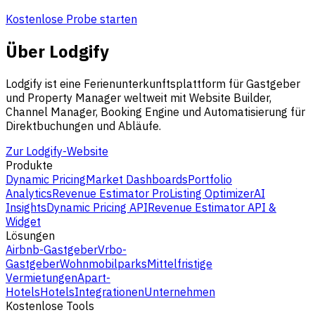
Kostenlose Probe starten
Über Lodgify
Lodgify ist eine Ferienunterkunftsplattform für Gastgeber
und Property Manager weltweit mit Website Builder,
Channel Manager, Booking Engine und Automatisierung für
Direktbuchungen und Abläufe.
Zur Lodgify-Website
Produkte
Dynamic Pricing
Market Dashboards
Portfolio
Analytics
Revenue Estimator Pro
Listing Optimizer
AI
Insights
Dynamic Pricing API
Revenue Estimator API &
Widget
Lösungen
Airbnb-Gastgeber
Vrbo-
Gastgeber
Wohnmobilparks
Mittelfristige
Vermietungen
Apart-
Hotels
Hotels
Integrationen
Unternehmen
Kostenlose Tools