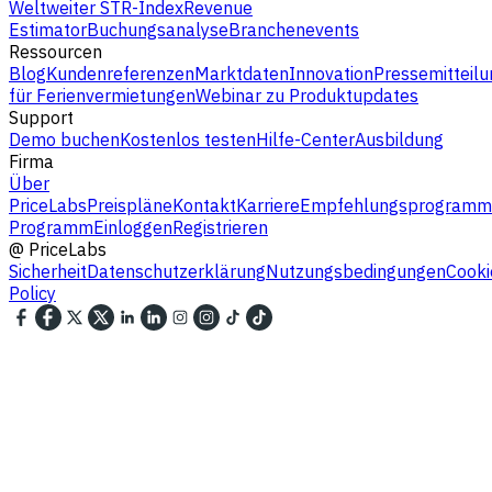
Weltweiter STR-Index
Revenue
Estimator
Buchungsanalyse
Branchenevents
Ressourcen
Blog
Kundenreferenzen
Marktdaten
Innovation
Pressemitteilu
für Ferienvermietungen
Webinar zu Produktupdates
Support
Demo buchen
Kostenlos testen
Hilfe-Center
Ausbildung
Firma
Über
PriceLabs
Preispläne
Kontakt
Karriere
Empfehlungsprogramm
Programm
Einloggen
Registrieren
@
PriceLabs
Sicherheit
Datenschutzerklärung
Nutzungsbedingungen
Cooki
Policy