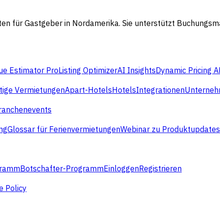
nften für Gastgeber in Nordamerika. Sie unterstützt Buchung
e Estimator Pro
Listing Optimizer
AI Insights
Dynamic Pricing A
stige Vermietungen
Apart-Hotels
Hotels
Integrationen
Unterne
ranchenevents
ng
Glossar für Ferienvermietungen
Webinar zu Produktupdates
gramm
Botschafter-Programm
Einloggen
Registrieren
e Policy