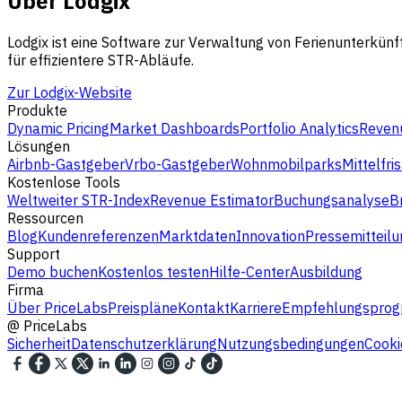
Über Lodgix
Lodgix ist eine Software zur Verwaltung von Ferienunterkü
für effizientere STR-Abläufe.
Zur Lodgix-Website
Produkte
Dynamic Pricing
Market Dashboards
Portfolio Analytics
Revenu
Lösungen
Airbnb-Gastgeber
Vrbo-Gastgeber
Wohnmobilparks
Mittelfri
Kostenlose Tools
Weltweiter STR-Index
Revenue Estimator
Buchungsanalyse
B
Ressourcen
Blog
Kundenreferenzen
Marktdaten
Innovation
Pressemitteilu
Support
Demo buchen
Kostenlos testen
Hilfe-Center
Ausbildung
Firma
Über PriceLabs
Preispläne
Kontakt
Karriere
Empfehlungspro
@
PriceLabs
Sicherheit
Datenschutzerklärung
Nutzungsbedingungen
Cooki