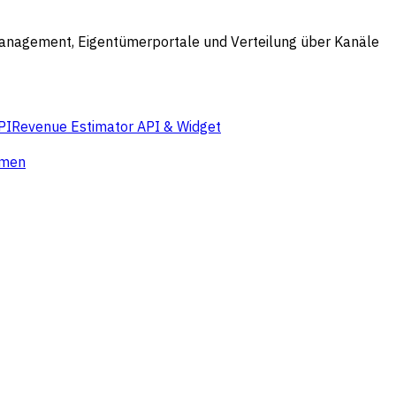
smanagement, Eigentümerportale und Verteilung über Kanäle
PI
Revenue Estimator API & Widget
hmen