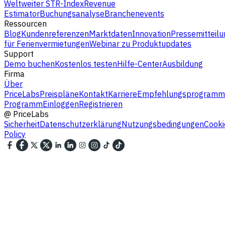
Weltweiter STR-Index
Revenue
Estimator
Buchungsanalyse
Branchenevents
Ressourcen
Blog
Kundenreferenzen
Marktdaten
Innovation
Pressemitteilu
für Ferienvermietungen
Webinar zu Produktupdates
Support
Demo buchen
Kostenlos testen
Hilfe-Center
Ausbildung
Firma
Über
PriceLabs
Preispläne
Kontakt
Karriere
Empfehlungsprogramm
Programm
Einloggen
Registrieren
@
PriceLabs
Sicherheit
Datenschutzerklärung
Nutzungsbedingungen
Cooki
Policy