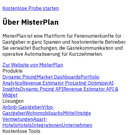
Kostenlose Probe starten
Über MisterPlan
MisterPlan ist eine Plattform für Ferienunterkünfte für
Gastgeber in ganz Spanien und hostorientierte Betreiber.
Sie verwaltet Buchungen, die Gästekommunikation und
operative Automatisierung für Kurzzeitmieten.
Zur Website von MisterPlan
Produkte
Dynamic Pricing
Market Dashboards
Portfolio
Analytics
Revenue Estimator Pro
Listing Optimizer
AI
Insights
Dynamic Pricing API
Revenue Estimator API &
Widget
Lösungen
Airbnb-Gastgeber
Vrbo-
Gastgeber
Wohnmobilparks
Mittelfristige
Vermietungen
Apart-
Hotels
Hotels
Integrationen
Unternehmen
Kostenlose Tools