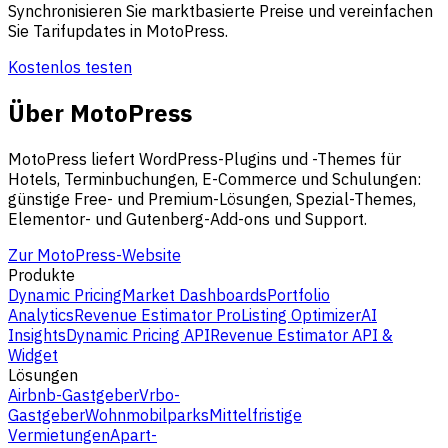
Synchronisieren Sie marktbasierte Preise und vereinfachen
Sie Tarifupdates in MotoPress.
Kostenlos testen
Über MotoPress
MotoPress liefert WordPress-Plugins und -Themes für
Hotels, Terminbuchungen, E-Commerce und Schulungen:
günstige Free- und Premium-Lösungen, Spezial-Themes,
Elementor- und Gutenberg-Add-ons und Support.
Zur MotoPress-Website
Produkte
Dynamic Pricing
Market Dashboards
Portfolio
Analytics
Revenue Estimator Pro
Listing Optimizer
AI
Insights
Dynamic Pricing API
Revenue Estimator API &
Widget
Lösungen
Airbnb-Gastgeber
Vrbo-
Gastgeber
Wohnmobilparks
Mittelfristige
Vermietungen
Apart-