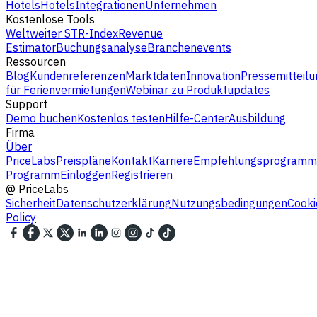
Hotels
Hotels
Integrationen
Unternehmen
Kostenlose Tools
Weltweiter STR-Index
Revenue
Estimator
Buchungsanalyse
Branchenevents
Ressourcen
Blog
Kundenreferenzen
Marktdaten
Innovation
Pressemitteilu
für Ferienvermietungen
Webinar zu Produktupdates
Support
Demo buchen
Kostenlos testen
Hilfe-Center
Ausbildung
Firma
Über
PriceLabs
Preispläne
Kontakt
Karriere
Empfehlungsprogramm
Programm
Einloggen
Registrieren
@
PriceLabs
Sicherheit
Datenschutzerklärung
Nutzungsbedingungen
Cooki
Policy