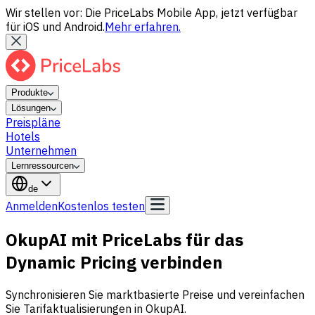
Wir stellen vor: Die PriceLabs Mobile App, jetzt verfügbar
für iOS und Android.
Mehr erfahren.
Produkte
Lösungen
Preispläne
Hotels
Unternehmen
Lernressourcen
de
Anmelden
Kostenlos testen
OkupAI mit PriceLabs für das
Dynamic Pricing verbinden
Synchronisieren Sie marktbasierte Preise und vereinfachen
Sie Tarifaktualisierungen in OkupAI.