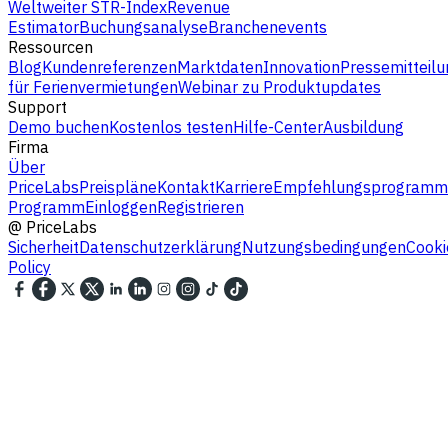
Weltweiter STR-Index
Revenue
Estimator
Buchungsanalyse
Branchenevents
Ressourcen
Blog
Kundenreferenzen
Marktdaten
Innovation
Pressemitteilu
für Ferienvermietungen
Webinar zu Produktupdates
Support
Demo buchen
Kostenlos testen
Hilfe-Center
Ausbildung
Firma
Über
PriceLabs
Preispläne
Kontakt
Karriere
Empfehlungsprogramm
Programm
Einloggen
Registrieren
@
PriceLabs
Sicherheit
Datenschutzerklärung
Nutzungsbedingungen
Cooki
Policy