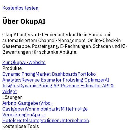
Kostenlos testen
Über OkupAI
OkupAI unterstützt Ferienunterkünfte in Europa mit
automatisiertem Channel-Management, Online-Check-in,
Gästemappe, Posteingang, E-Rechnungen, Schäden und KI-
Bewertungen für schlanke Abläufe.
Zur OkupAI-Website
Produkte
Dynamic Pricing
Market Dashboards
Portfolio
Analytics
Revenue Estimator Pro
Listing Optimizer
AI
Insights
Dynamic Pricing API
Revenue Estimator API &
Widget
Lösungen
Airbnb-Gastgeber
Vrbo-
Gastgeber
Wohnmobilparks
Mittelfristige
Vermietungen
Apart-
Hotels
Hotels
Integrationen
Unternehmen
Kostenlose Tools