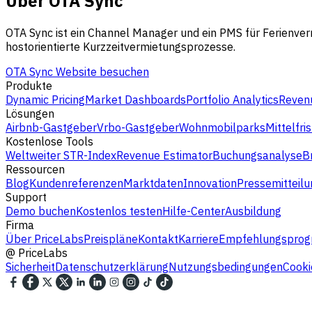
Über OTA Sync
OTA Sync ist ein Channel Manager und ein PMS für Ferienverm
hostorientierte Kurzzeitvermietungsprozesse.
OTA Sync Website besuchen
Produkte
Dynamic Pricing
Market Dashboards
Portfolio Analytics
Revenu
Lösungen
Airbnb-Gastgeber
Vrbo-Gastgeber
Wohnmobilparks
Mittelfri
Kostenlose Tools
Weltweiter STR-Index
Revenue Estimator
Buchungsanalyse
B
Ressourcen
Blog
Kundenreferenzen
Marktdaten
Innovation
Pressemitteilu
Support
Demo buchen
Kostenlos testen
Hilfe-Center
Ausbildung
Firma
Über PriceLabs
Preispläne
Kontakt
Karriere
Empfehlungspro
@
PriceLabs
Sicherheit
Datenschutzerklärung
Nutzungsbedingungen
Cooki