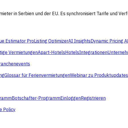
ieter in Serbien und der EU. Es synchronisiert Tarife und Ve
e Estimator Pro
Listing Optimizer
AI Insights
Dynamic Pricing A
stige Vermietungen
Apart-Hotels
Hotels
Integrationen
Unterne
ranchenevents
ng
Glossar für Ferienvermietungen
Webinar zu Produktupdates
gramm
Botschafter-Programm
Einloggen
Registrieren
e Policy