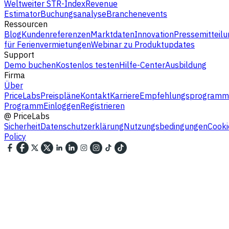
Weltweiter STR-Index
Revenue
Estimator
Buchungsanalyse
Branchenevents
Ressourcen
Blog
Kundenreferenzen
Marktdaten
Innovation
Pressemitteilu
für Ferienvermietungen
Webinar zu Produktupdates
Support
Demo buchen
Kostenlos testen
Hilfe-Center
Ausbildung
Firma
Über
PriceLabs
Preispläne
Kontakt
Karriere
Empfehlungsprogramm
Programm
Einloggen
Registrieren
@
PriceLabs
Sicherheit
Datenschutzerklärung
Nutzungsbedingungen
Cooki
Policy