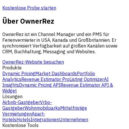
Kostenlose Probe starten
Über OwnerRez
OwnerRez ist ein Channel Manager und ein PMS für
Ferienvermieter in USA, Kanada und Großbritannien. Er
synchronisiert Verfügbarkeit auf großen Kanälen sowie
CRM, Buchhaltung, Messaging und Websites.
OwnerRez-Website besuchen
Produkte
Dynamic Pricing
Market Dashboards
Portfolio
Analytics
Revenue Estimator Pro
Listing Optimizer
AI
Insights
Dynamic Pricing API
Revenue Estimator API &
Widget
Lösungen
Airbnb-Gastgeber
Vrbo-
Gastgeber
Wohnmobilparks
Mittelfristige
Vermietungen
Apart-
Hotels
Hotels
Integrationen
Unternehmen
Kostenlose Tools